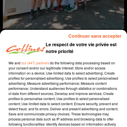
Continuer sans accepter
Le respect de votre vie privée est
notre priorité
info
We and
our (447) partners
do the following data processing based on
your consent and/or our legitimate interest: Store and/or access
11 juillet 2025 - 16 min 54 sec
information on a device; Use limited data to select advertising; Create
profiles for personalised advertising; Use profiles to select personalised
JOURNAL DU VENDREDI 11 JUILLET (MIDI)
advertising; Measure advertising performance; Measure content
performance; Understand audiences through statistics or combinations
Fabien Gazeau
of data from different sources; Develop and improve services; Create
profiles to personalise content; Use profiles to select personalised
L'info près de chez vous
content; Use limited data to select content; Ensure security, prevent and
detect fraud, and fix errors; Deliver and present advertising and content;
Présenté par Boris Blais
Save and communicate privacy choices. These technologies may
- Le Préfet Simon Fétet a visité une exploitation
process personal data such as IP address and browsing data to offer
following functionalities: Identify devices based on information actively
agricole à Noirlieu pour échanger avec la