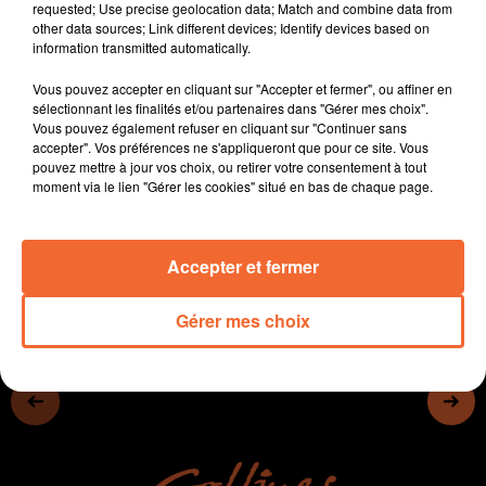
requested; Use precise geolocation data; Match and combine data from
Confédération paysanne
other data sources; Link different devices; Identify devices based on
- L’aménagement de la zone Alphaparc 2 est terminé,
information transmitted automatically.
avec 18 hectares de foncier commercialisable.
Vous pouvez accepter en cliquant sur "Accepter et fermer", ou affiner en
- Le festival Melting Potes revient ce week-end au
sélectionnant les finalités et/ou partenaires dans "Gérer mes choix".
château de Bressuire (photo)
Vous pouvez également refuser en cliquant sur "Continuer sans
- La 32e édition du festival Musiques et danses du
accepter". Vos préférences ne s'appliqueront que pour ce site. Vous
pouvez mettre à jour vos choix, ou retirer votre consentement à tout
monde à Airvault se tient jusqu’au 14 juillet...
moment via le lien "Gérer les cookies" situé en bas de chaque page.
0:00
16 min 54 sec
Accepter et fermer
Gérer mes choix