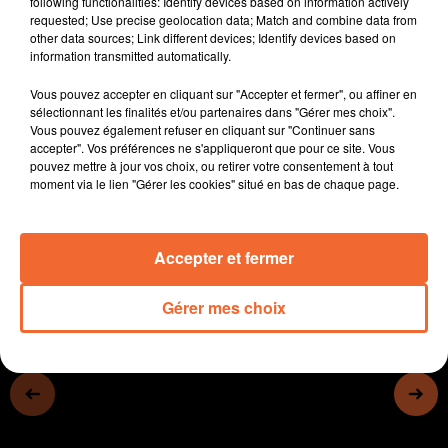
following functionalities: Identify devices based on information actively
travaux se poursuivent (photo)
requested; Use precise geolocation data; Match and combine data from
other data sources; Link different devices; Identify devices based on
- Les rencontres économiques du Mauléonnais font
information transmitted automatically.
étape demain au Temple
- Dominique Godet en dédicaces demain au Super U de
Vous pouvez accepter en cliquant sur "Accepter et fermer", ou affiner en
Mauléon, elle livre un témoignage sur l'adoption
sélectionnant les finalités et/ou partenaires dans "Gérer mes choix".
Vous pouvez également refuser en cliquant sur "Continuer sans
- Le marché aux plantes ce samedi à Thouars, ce sera
accepter". Vos préférences ne s'appliqueront que pour ce site. Vous
la 10e édition
pouvez mettre à jour vos choix, ou retirer votre consentement à tout
- A Bressuire, une nouvelle expo au musée...
moment via le lien "Gérer les cookies" situé en bas de chaque page.
0:00
15 min 17 sec
Accepter et fermer
Gérer mes choix