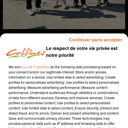
Continuer sans accepter
Le respect de votre vie privée est
notre priorité
info
We and
our (447) partners
do the following data processing based on
11 avril 2025 - 15 min 17 sec
your consent and/or our legitimate interest: Store and/or access
information on a device; Use limited data to select advertising; Create
JOURNAL DU VENDREDI 11 AVRIL (SOIR)
profiles for personalised advertising; Use profiles to select personalised
advertising; Measure advertising performance; Measure content
Fabien Gazeau
performance; Understand audiences through statistics or combinations
of data from different sources; Develop and improve services; Create
L'info près de chez vous
profiles to personalise content; Use profiles to select personalised
content; Use limited data to select content; Ensure security, prevent and
Présenté par Fabien Gazeau
detect fraud, and fix errors; Deliver and present advertising and content;
Save and communicate privacy choices. These technologies may
- Après les faits divers, et les actualités politiques et
process personal data such as IP address and browsing data to offer
économiques, direction Alkéna à Bressuire, où les