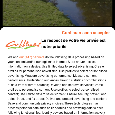
Continuer sans accepter
Le respect de votre vie privée est
notre priorité
info
We and
our (447) partners
do the following data processing based on
your consent and/or our legitimate interest: Store and/or access
10 novembre 2023 - 10 min 23 sec
information on a device; Use limited data to select advertising; Create
profiles for personalised advertising; Use profiles to select personalised
JOURNAL DU VENDREDI 10 NOVEMBRE (MIDI)
advertising; Measure advertising performance; Measure content
performance; Understand audiences through statistics or combinations
Fabien Gazeau
of data from different sources; Develop and improve services; Create
profiles to personalise content; Use profiles to select personalised
L'info près de chez vous
content; Use limited data to select content; Ensure security, prevent and
detect fraud, and fix errors; Deliver and present advertising and content;
Présenté par Fabien Gazeau
Save and communicate privacy choices. These technologies may
- La gestion de la rivière Argenton en débat entre
process personal data such as IP address and browsing data to offer
following functionalities: Identify devices based on information actively
l'Agglo2B et la commune