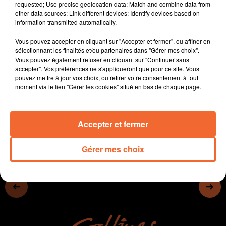
requested; Use precise geolocation data; Match and combine data from
- La filière Bio est en perte de vitesse et veut profiter du
other data sources; Link different devices; Identify devices based on
Mois qui lui est consacrée pour booster sa
information transmitted automatically.
communication
Vous pouvez accepter en cliquant sur "Accepter et fermer", ou affiner en
- Les 12km de la Trisomie 21 auront lieu dimanche 19
sélectionnant les finalités et/ou partenaires dans "Gérer mes choix".
novembre à Chauray.
Vous pouvez également refuser en cliquant sur "Continuer sans
- Les Chamois jouent chez Goal FC, où évolue Thibault
accepter". Vos préférences ne s'appliqueront que pour ce site. Vous
pouvez mettre à jour vos choix, ou retirer votre consentement à tout
Rambaud, originaire de St Aubin de Baubigné
moment via le lien "Gérer les cookies" situé en bas de chaque page.
0:00
10 min 23 sec
Accepter et fermer
Gérer mes choix