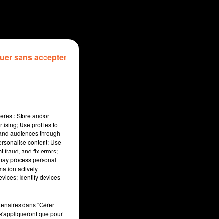
uer sans accepter
erest: Store and/or
tising; Use profiles to
tand audiences through
personalise content; Use
 fraud, and fix errors;
 may process personal
mation actively
sec
vices; Identify devices
rtenaires dans "Gérer
s'appliqueront que pour