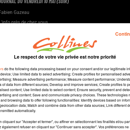
JOURNAL DU VENDREDI 10 MAI (SOIR)
Fabien Gazeau
L'info près de chez vous
Présenté par Fabien Gazeau
Contin
- La flamme olympique passera par les Deux-Sèvres le 2 juin
prochain.
- A Thouars, les bitumes retirés pour les pistes cyclables sont
Le respect de votre vie privée est notre priorité
aussi … recyclables
- La 11e édition des Fous du Bois a débuté ce vendredi matin à
ers
do the following data processing based on your consent and/or our legitimate int
Saint-Sauveur.
device; Use limited data to select advertising; Create profiles for personalised adver
vertising; Measure advertising performance; Measure content performance; Unders
- Les Chamois reçoivent Le Mans ce soir...
ns of data from different sources; Develop and improve services; Create profiles to 
alised content; Use limited data to select content; Ensure security, prevent and detect
ertising and content; Save and communicate privacy choices. These technologies
and browsing data to offer following functionalities: Identify devices based on infor
12 min 41 
eolocation data; Match and combine data from other data sources; Link different de
nsmitted automatically.
cliquant sur "Accepter et fermer", ou affiner en sélectionnant les finalités et/ou pa
 également refuser en cliquant sur "Continuer sans accepter". Vos préférences ne 