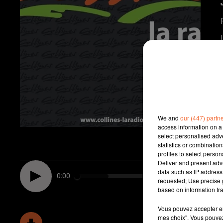
We and
our (447) partn
access information on a 
select personalised ad
statistics or combinatio
profiles to select person
Deliver and present adv
data such as IP address 
0:00
requested; Use precise g
based on information tra
Vous pouvez accepter en 
mes choix". Vous pouvez