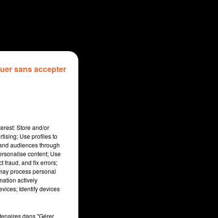
uer sans accepter
erest: Store and/or
tising; Use profiles to
tand audiences through
personalise content; Use
 fraud, and fix errors;
 may process personal
mation actively
vices; Identify devices
sec
rtenaires dans "Gérer