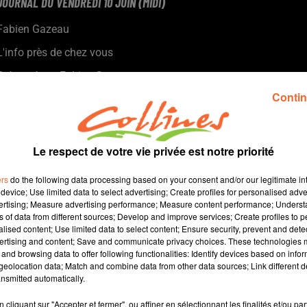
JOURNAL DU VENDREDI 10 JUIN (MIDI)
Fabien Gazeau
L'info près de chez vous
Présenté par Fabien Gazeau
- Alors que les Urgences sont en crise, vous entendrez l'analyse
Contin
forcément éclairée du directeur du service des Urgences au
CHNDS.
- Le SVL n'augmentera pas le tarif de l'eau en 2022.
Le respect de votre vie privée est notre priorité
- A Pas-de-Jeu, les PL sont désormais indésirables.
- Le festival de l’ArtJoyette prend ses quartiers aux Adillons
ers
do the following data processing based on your consent and/or our legitimate int
- 6.000 festivaliers sont attendus à St Prouant pour les Feux de
device; Use limited data to select advertising; Create profiles for personalised adver
vertising; Measure advertising performance; Measure content performance; Unders
'été.
ns of data from different sources; Develop and improve services; Create profiles to 
- En football, Montravers et Beaulieu en finale de la coupe
alised content; Use limited data to select content; Ensure security, prevent and detect
Saboureau dimanche
ertising and content; Save and communicate privacy choices. These technologies
and browsing data to offer following functionalities: Identify devices based on infor
eolocation data; Match and combine data from other data sources; Link different de
14 min 23 
nsmitted automatically.
cliquant sur "Accepter et fermer", ou affiner en sélectionnant les finalités et/ou pa