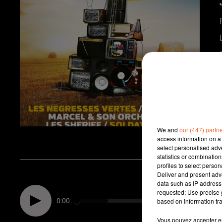
We and
our (447) partn
access information on a 
select personalised ad
l
statistics or combinatio
profiles to select person
Deliver and present adv
data such as IP address 
requested; Use precise g
0:00
based on information tra
Vous pouvez accepter en 