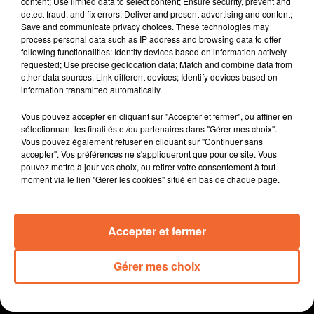
content; Use limited data to select content; Ensure security, prevent and
Nueil les Aubiers va aménager une habitation
detect fraud, and fix errors; Deliver and present advertising and content;
Save and communicate privacy choices. These technologies may
récemment acquise en halte vélo pour les touristes (
process personal data such as IP address and browsing data to offer
photo ).
following functionalities: Identify devices based on information actively
Le Rocher branlant à Largeasse retrouve de l'allant
requested; Use precise geolocation data; Match and combine data from
other data sources; Link different devices; Identify devices based on
avec un jeune entrepreneur qui veut dynamiser le site.
information transmitted automatically.
Soirée musicale demain à Saint Sauveur de Givre en
Mai avec notamment l'étonnante chorale Rock
Vous pouvez accepter en cliquant sur "Accepter et fermer", ou affiner en
Goundy.
sélectionnant les finalités et/ou partenaires dans "Gérer mes choix".
Vous pouvez également refuser en cliquant sur "Continuer sans
Le documentaire " L'école est finie " de la bressuiraise
accepter". Vos préférences ne s'appliqueront que pour ce site. Vous
Julie Chauvin diffusé pour la première fis à la
pouvez mettre à jour vos choix, ou retirer votre consentement à tout
télévision demain soir sur la chaine Public Sénat.
moment via le lien "Gérer les cookies" situé en bas de chaque page.
A Bressuire, Coeur d'O et ses abords aceuilleront ce
dimanche de la 9ème édition de l'Aquathlon,
Accepter et fermer
manifestation alliant natation et course à pied.
Gérer mes choix
0:00
14 min 2 sec