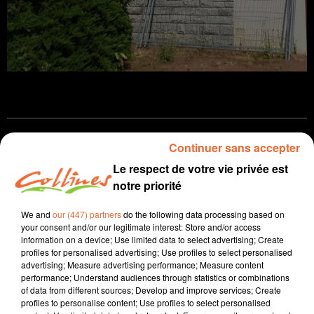
Infos
Continuer sans accepter
Le respect de votre vie privée est
9 juin 2023 - 14 min 2 sec
notre priorité
JOURNAL DU VENDREDI 09 JUIN ( SOIR )
We and
our (447) partners
do the following data processing based on
Patrice Bémanangy
your consent and/or our legitimate interest: Store and/or access
information on a device; Use limited data to select advertising; Create
L'info près de chez vous.
profiles for personalised advertising; Use profiles to select personalised
advertising; Measure advertising performance; Measure content
Une contre-expertise est demandée par les Régions
performance; Understand audiences through statistics or combinations
of data from different sources; Develop and improve services; Create
Nouvelle Aquitaine et Pays de la Loire au sujet des
profiles to personalise content; Use profiles to select personalised
travaux de la ligne TER entre Saumur et La Roche.