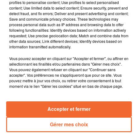
profiles to personalise content; Use profiles to select personalised
Confédération Paysanne des deux-sèvres exige que la
content; Use limited data to select content; Ensure security, prevent and
justice soit saisie.
detect fraud, and fix errors; Deliver and present advertising and content;
Save and communicate privacy choices. These technologies may
La tendance est générale : les cinémas accusent une
process personal data such as IP address and browsing data to offer
baisse de fréquentation et le Fauteuil de Bressuire
following functionalities: Identify devices based on information actively
n'échappe pas à la rêgle.
requested; Use precise geolocation data; Match and combine data from
other data sources; Link different devices; Identify devices based on
Les jours raccourcissent, la visibilité baisse… et les
information transmitted automatically.
risques augmentent pour les cyclistes. C'est ainsi
qu'hier une distribution gratuite de kits lumière pour
Vous pouvez accepter en cliquant sur "Accepter et fermer", ou affiner en
mieux voir et être vu a été organisée notamment à
sélectionnant les finalités et/ou partenaires dans "Gérer mes choix".
Vous pouvez également refuser en cliquant sur "Continuer sans
Bressuire ( photo ).
accepter". Vos préférences ne s'appliqueront que pour ce site. Vous
C'était hier la journée nationale contre le harcèlement
pouvez mettre à jour vos choix, ou retirer votre consentement à tout
scolaire. Depuis des années elle est appliquée en
moment via le lien "Gérer les cookies" situé en bas de chaque page.
continue au collège bressuirais Jules Supervielle.
" Comment parler d'amour à ses ados " thématique
Accepter et fermer
d'une réunion d'information mercredi prochain à
Mauléon mais un uniquement réservée aux parents.
Gérer mes choix
0:00
13 min 46 sec