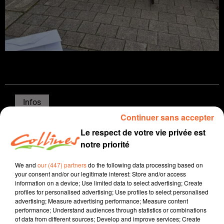
Infos
Continuer sans accepter
7 novembre 2025 - 13 min 46 sec
Le respect de votre vie privée est
JOURNAL DU VENDREDI 07 NOVEMBRE ( MIDI )
notre priorité
Patrice Bémanangy
We and
our (447) partners
do the following data processing based on
your consent and/or our legitimate interest: Store and/or access
L'info près de chez vous
information on a device; Use limited data to select advertising; Create
profiles for personalised advertising; Use profiles to select personalised
Violences à Sainte-Soline en 2023. Suite à la diffusion
advertising; Measure advertising performance; Measure content
des images révélant l'attitude des forces de l'ordre lors
performance; Understand audiences through statistics or combinations
of data from different sources; Develop and improve services; Create
de cette manifestation anti mégabassines, la