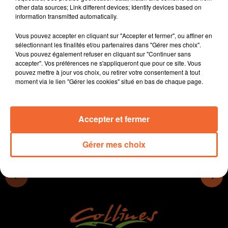
other data sources; Link different devices; Identify devices based on
Delphine Batho et François Charron.
information transmitted automatically.
- On fera le point sur les dossiers de rentrée du côté de
Bressuire avec la maire de la Ville
Vous pouvez accepter en cliquant sur "Accepter et fermer", ou affiner en
- La Libération de Thouars (photo) célébrée ce week-
sélectionnant les finalités et/ou partenaires dans "Gérer mes choix".
Vous pouvez également refuser en cliquant sur "Continuer sans
end 80 ans après.
accepter". Vos préférences ne s'appliqueront que pour ce site. Vous
- La chasse est ouverte à partir de dimanche...
pouvez mettre à jour vos choix, ou retirer votre consentement à tout
moment via le lien "Gérer les cookies" situé en bas de chaque page.
0:00
14 min 6 sec
Accepter et fermer
Gérer mes choix