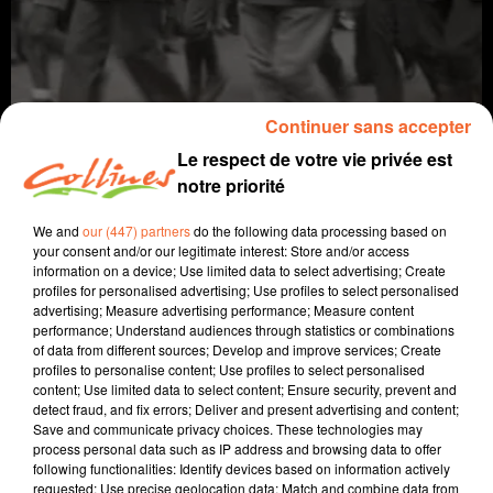
Continuer sans accepter
Le respect de votre vie privée est
notre priorité
info
We and
our (447) partners
do the following data processing based on
your consent and/or our legitimate interest: Store and/or access
information on a device; Use limited data to select advertising; Create
6 septembre 2024 - 14 min 6 sec
profiles for personalised advertising; Use profiles to select personalised
advertising; Measure advertising performance; Measure content
JOURNAL DU VENDREDI 06 SEPTEMBRE (MIDI)
performance; Understand audiences through statistics or combinations
of data from different sources; Develop and improve services; Create
Fabien Gazeau
profiles to personalise content; Use profiles to select personalised
content; Use limited data to select content; Ensure security, prevent and
L'info près de chez vous
detect fraud, and fix errors; Deliver and present advertising and content;
Save and communicate privacy choices. These technologies may
Présenté par Fabien Gazeau
process personal data such as IP address and browsing data to offer
- La nomination de Michel Barnier à Matignon ne
following functionalities: Identify devices based on information actively
convient pas du tout à la gauche, les réactions de
requested; Use precise geolocation data; Match and combine data from