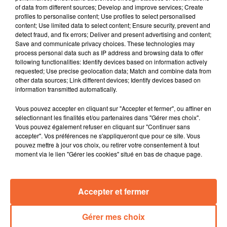
of data from different sources; Develop and improve services; Create
Philippe Mouiller a été élu président de la commission
profiles to personalise content; Use profiles to select personalised
des affaires sociales au Sénat. Une belle
content; Use limited data to select content; Ensure security, prevent and
reconnaissance pour l'ancien maire de Moncoutant qui
detect fraud, and fix errors; Deliver and present advertising and content;
Save and communicate privacy choices. These technologies may
y siégeait déjà comme vice président.
process personal data such as IP address and browsing data to offer
L’UFC-Que Choisir des deux-sèvres alerte sur le
following functionalities: Identify devices based on information actively
manque de places pour la petite enfance avec une
requested; Use precise geolocation data; Match and combine data from
other data sources; Link different devices; Identify devices based on
chute du nombre d'assistantes maternelles jugé
information transmitted automatically.
inquiétante.
Willian Lafleur en dédicace à la librairie thouarsaise "
Vous pouvez accepter en cliquant sur "Accepter et fermer", ou affiner en
Brin de lecture " ce samedi. L'ancien prof évoque dans
sélectionnant les finalités et/ou partenaires dans "Gérer mes choix".
Vous pouvez également refuser en cliquant sur "Continuer sans
son dernier ouvrage le mal être notamment des
accepter". Vos préférences ne s'appliqueront que pour ce site. Vous
enseignants ( photo ).
pouvez mettre à jour vos choix, ou retirer votre consentement à tout
L'association Graines de liens a participé à un
moment via le lien "Gérer les cookies" situé en bas de chaque page.
séminaire européen sur la paix et la démocratie.
L'expérience sera utile y compris localement.
Accepter et fermer
Le judo-club du Bocage bressuirais se prépare à un
week-end très animé avec notamment le tournoi
national cadets.
Gérer mes choix