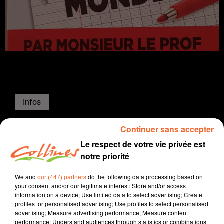
Infos
6 octobre 2023 - 15 min 48 sec
Continuer sans accepter
JOURNAL DU VENDREDI 06 OCTOBRE ( MIDI )
Le respect de votre vie privée est
notre priorité
Patrice Bémanangy
We and
our (447) partners
do the following data processing based on
L'info près de chez vous.
your consent and/or our legitimate interest: Store and/or access
information on a device; Use limited data to select advertising; Create
Coup dur pour le territoire Mellois. Le groupe Bigard a
profiles for personalised advertising; Use profiles to select personalised
décidé de fermer Socopa, son abattoir de Celles sur
advertising; Measure advertising performance; Measure content
Belle, une volonté qui touche plus de 200 salariés.
performance; Understand audiences through statistics or combinations