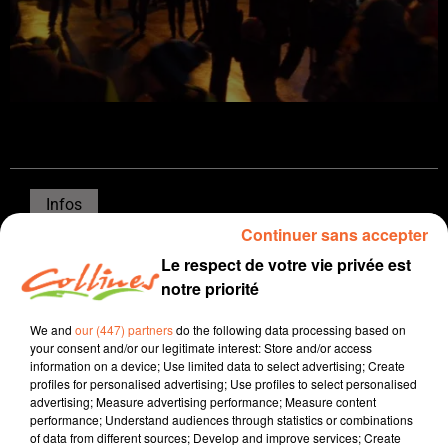
Infos
Continuer sans accepter
5 décembre 2025 - 15 min 29 sec
Le respect de votre vie privée est
JOURNAL DU VENDREDI 05 DECEMBRE ( MIDI )
notre priorité
Patrice Bémanangy
We and
our (447) partners
do the following data processing based on
your consent and/or our legitimate interest: Store and/or access
L'info près de chez vous
information on a device; Use limited data to select advertising; Create
profiles for personalised advertising; Use profiles to select personalised
L'ancien maire de Thouars Alain Ligné, dans
advertising; Measure advertising performance; Measure content
l'opposition depuis 6 ans a décidé de pas se
performance; Understand audiences through statistics or combinations
of data from different sources; Develop and improve services; Create
représenter en mars prochain.