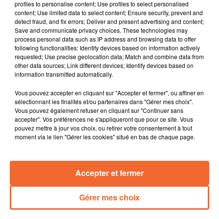
profiles to personalise content; Use profiles to select personalised
La grand messe du tourisme en bocage bressuirais
content; Use limited data to select content; Ensure security, prevent and
mardi dernier à Bocapole, l'occasion de dresser le bilan
detect fraud, and fix errors; Deliver and present advertising and content;
Save and communicate privacy choices. These technologies may
de la saison et évoquer les perspectives.
process personal data such as IP address and browsing data to offer
L'inauguration en ce milieu de semaine de la
following functionalities: Identify devices based on information actively
Résidence Habitat Jeunes de Bressuire gérée par
requested; Use precise geolocation data; Match and combine data from
other data sources; Link different devices; Identify devices based on
l'association Pass'Haj qui fait de l'accompagnement
information transmitted automatically.
des résidents son leitmotiv.
Il est considéré comme l'un des plus beaux marchés de
Vous pouvez accepter en cliquant sur "Accepter et fermer", ou affiner en
Noël de la région. La 29ème édition de celui de Saint-
sélectionnant les finalités et/ou partenaires dans "Gérer mes choix".
Vous pouvez également refuser en cliquant sur "Continuer sans
Loup-sur-Thouet se tient ce week-end ( photo ).
accepter". Vos préférences ne s'appliqueront que pour ce site. Vous
Après l'étrange week-end de la Toussaint 2025, les AJT
pouvez mettre à jour vos choix, ou retirer votre consentement à tout
de Thouars ouvre une Maison du Pêre Noël sur 2 jours
moment via le lien "Gérer les cookies" situé en bas de chaque page.
demain et dimanche dans leurs propres locaux.
La clôture ce week-end de l'exposition moncoutantaise
Accepter et fermer
" Artistes dans la ville ". Parmi eux la céramiste
Jocelyne Saez Simbola.
Gérer mes choix
0:00
15 min 29 sec