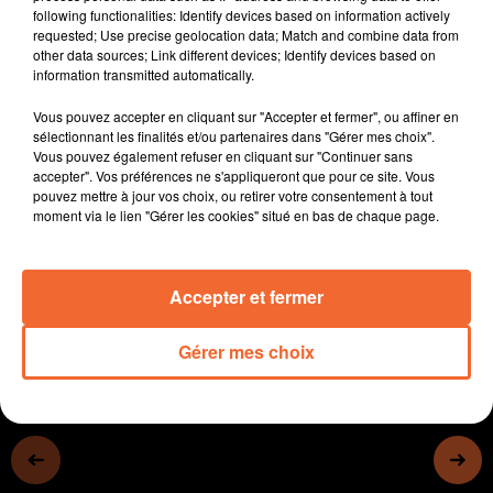
following functionalities: Identify devices based on information actively
- 4 médecins généralistes à la retraite reprennent du
requested; Use precise geolocation data; Match and combine data from
service dans le thouarsais
other data sources; Link different devices; Identify devices based on
- L'office du tourisme du Bocage bressuirais tire un
information transmitted automatically.
bilan très positif de 2022.
Vous pouvez accepter en cliquant sur "Accepter et fermer", ou affiner en
- Le parc oriental de Maulévrier propose son premier
sélectionnant les finalités et/ou partenaires dans "Gérer mes choix".
Cosplay ce WE.
Vous pouvez également refuser en cliquant sur "Continuer sans
- L'ancien joueur de foot Aurélien Chedjou à NLA
accepter". Vos préférences ne s'appliqueront que pour ce site. Vous
pouvez mettre à jour vos choix, ou retirer votre consentement à tout
aujourdhui, pour présenter sa fondation
moment via le lien "Gérer les cookies" situé en bas de chaque page.
- Les Chamois ont adoubé leur coach
0:00
13 min 13 sec
Accepter et fermer
Gérer mes choix