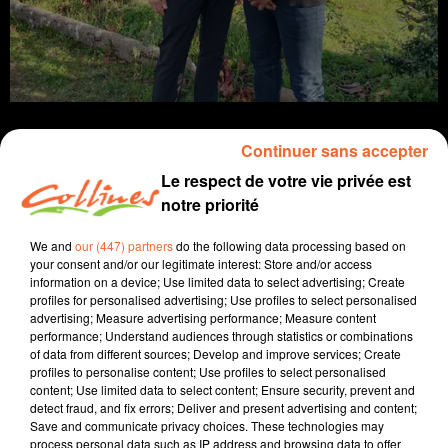
Continuer sans accepter
Le respect de votre vie privée est
notre priorité
info
We and
our (447) partners
do the following data processing based on
4 novembre 2022 - 13 min 13 sec
your consent and/or our legitimate interest: Store and/or access
information on a device; Use limited data to select advertising; Create
JOURNAL DU VENDREDI 04 NOVEMBRE (SOIR)
profiles for personalised advertising; Use profiles to select personalised
advertising; Measure advertising performance; Measure content
Fabien Gazeau
performance; Understand audiences through statistics or combinations
of data from different sources; Develop and improve services; Create
L'info près de chez vous
profiles to personalise content; Use profiles to select personalised
content; Use limited data to select content; Ensure security, prevent and
Présenté par Fabien Gazeau
detect fraud, and fix errors; Deliver and present advertising and content;
- Le député Fiévet demande la démission du député
Save and communicate privacy choices. These technologies may
RN.
process personal data such as IP address and browsing data to offer