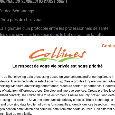
JOURNAL DU VENDREDI 03 MARS ( SOIR )
Patrice Bémanangy
L'info près de chez vous.
La signature d'un protocole entre les professionnels de santé
des deux-sèvres et la justice dans le but de faciliter la lutte
contre les violences conjugales
Contin
L' épargne solidaire évoquée à travers la SIDI lors d'une
conférence le 8 mars prochain à Bressuire animée par Benoît
Berger ( photo ) directeur du programme FTL -( Fair Trade
Lebanon ) partenaire du CCFD-Terre solidaire.
Le respect de votre vie privée est notre priorité
Du producteur aux consommateur : à La ferme de la Claie à
ers
do the following data processing based on your consent and/or our legitimate int
Saint-Aubin-de-Baubigné, une partie des céréales est
device; Use limited data to select advertising; Create profiles for personalised adver
directement transformée sur l'exploitation en huile et en farine
vertising; Measure advertising performance; Measure content performance; Unders
" Jouer chaque match comme une finale " ... le mot d'ordre de
ns of data from different sources; Develop and improve services; Create profiles to 
alised content; Use limited data to select content; Ensure security, prevent and detect
l'entraineur de Niort avant la réception de Rodez demain soir.
ertising and content; Save and communicate privacy choices. These technologies
En basket, retour au championnt de France pour les choletais
and browsing data to offer following functionalities: Identify devices based on infor
avec la réception de Bourg-en-Bresse demain soir.
eolocation data; Match and combine data from other data sources; Link different de
nsmitted automatically.