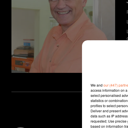
We and
our (447) partn
access information on a 
select personalised ad
statistics or combinatio
profiles to select person
Deliver and present adv
data such as IP address 
requested; Use precise g
based on information tra