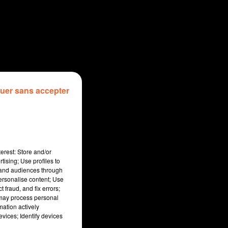
uer sans accepter
erest: Store and/or
tising; Use profiles to
tand audiences through
personalise content; Use
 fraud, and fix errors;
 may process personal
mation actively
vices; Identify devices