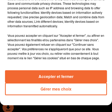
Save and communicate privacy choices. These technologies may
de son empreinte le nord deux-sèvres.
process personal data such as IP address and browsing data to offer
La journée " Ensemble " des sapeurs pompiers demain.
following functionalities: Identify devices based on information actively
Après Chauray, c'est Mauléon qui acceuillera ce grand
requested; Use precise geolocation data; Match and combine data from
other data sources; Link different devices; Identify devices based on
rassemblement départemental.
information transmitted automatically.
Deux-Sèvres Nature Environnement multiplie les
actions. Parmi ses nombreux projets, la construction
Vous pouvez accepter en cliquant sur "Accepter et fermer", ou affiner en
de la première maison de réserve naturelle régionale.
sélectionnant les finalités et/ou partenaires dans "Gérer mes choix".
Vous pouvez également refuser en cliquant sur "Continuer sans
Des plantes anodines peuvent pourtant se révéler
accepter". Vos préférences ne s'appliqueront que pour ce site. Vous
dangeureuse sous l'effet du soleil. Martine Audran
pouvez mettre à jour vos choix, ou retirer votre consentement à tout
dermatologue spécialisée nous explique.
moment via le lien "Gérer les cookies" situé en bas de chaque page.
Le FC Bressuire a présenté hier soir le plateau de sa
soirée Jaune et Noir du 4 juin ( photo ).
Accepter et fermer
0:00
14 min 43 sec
Gérer mes choix