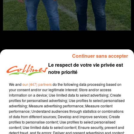
Continuer sans accepter
Infos
Le respect de votre vie privée est
notre priorité
3 mai 2024 - 14 min 43 sec
We and
our (447) partners
do the following data processing based on
JOURNAL DU VENDREDI 03 MAI ( SOIR )
your consent and/or our legitimate interest: Store and/or access
information on a device; Use limited data to select advertising; Create
Patrice Bémanangy
profiles for personalised advertising; Use profiles to select personalised
advertising; Measure advertising performance; Measure content
L'info près de chez vous
performance; Understand audiences through statistics or combinations
of data from different sources; Develop and improve services; Create
Le départ de la sous-préfète de Bressuire unaniment
profiles to personalise content; Use profiles to select personalised
salué hier soir à Bocapôle notamment par les élus.
content; Use limited data to select content; Ensure security, prevent and
Celle qui sera restée 5 ans sur le territoire aura marqué
detect fraud, and fix errors; Deliver and present advertising and content;