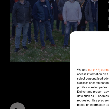
We and
our (447) partn
access information on a 
select personalised ad
statistics or combinatio
profiles to select person
Deliver and present adv
data such as IP address 
requested; Use precise g
based on information tra