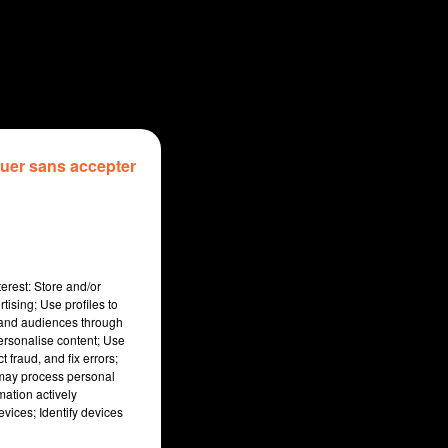
uer sans accepter
erest: Store and/or
tising; Use profiles to
tand audiences through
personalise content; Use
 fraud, and fix errors;
 may process personal
mation actively
vices; Identify devices