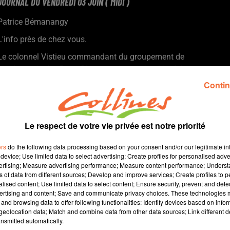
JOURNAL DU VENDREDI 03 JUIN ( MIDI )
Patrice Bémanangy
L'info près de chez vous.
Le colonnel Vistieu commandant du groupement de
gendarmerie des Deux-Sèvres, en inspection hier à la
compagnie de Bressuire.
Contin
Pour arrsoser ses espaces verts en ces temps de restriction
d'eau, la ville de Niorta eu une idée plutôt astucieuse.
L'élu d'opposition thouarsais Alain Ligné joue la
Le respect de votre vie privée est notre priorité
complémentarité sur le projet des places Lavault-Dunkerque
mais reste vigilant.
ers
do the following data processing based on your consent and/or our legitimate int
Le Remp'Arts Festival, nouveau rendez-vous festif ce week-end
device; Use limited data to select advertising; Create profiles for personalised adver
vertising; Measure advertising performance; Measure content performance; Unders
au Château de Bressuire organisé par Les Vendredis de l'été (
ns of data from different sources; Develop and improve services; Create profiles to 
photo ).
alised content; Use limited data to select content; Ensure security, prevent and detect
Cholet Basket a réalisé une seconde de partie de saison
ertising and content; Save and communicate privacy choices. These technologies
and browsing data to offer following functionalities: Identify devices based on infor
fantastique. Le président et l'entraineur en ont dressé le bilan.
eolocation data; Match and combine data from other data sources; Link different de
nsmitted automatically.