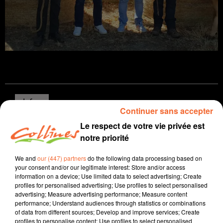
Infos
Continuer sans accepter
Le respect de votre vie privée est
3 juillet 2026 - 16 min 7 sec
notre priorité
JOURNAL DU VENDREDI 03 JUILLET ( SOIR )
We and
our (447) partners
do the following data processing based on
Patrice Bémanangy
your consent and/or our legitimate interest: Store and/or access
information on a device; Use limited data to select advertising; Create
L'info près de chez vous
profiles for personalised advertising; Use profiles to select personalised
advertising; Measure advertising performance; Measure content
La première édition de " Elevages en Scène " mi-
performance; Understand audiences through statistics or combinations
septembre à Bressuire mettra en valeur les éleveurs de
of data from different sources; Develop and improve services; Create
parthenaises et de limousines ( photo ).
profiles to personalise content; Use profiles to select personalised