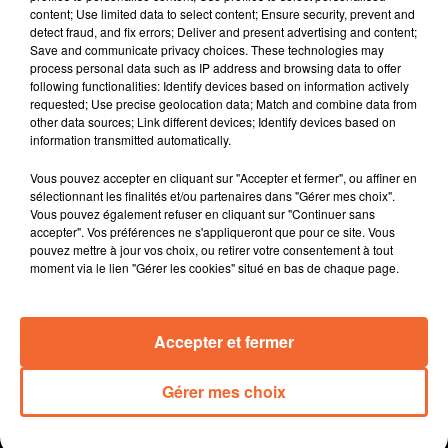
content; Use limited data to select content; Ensure security, prevent and
La cinquième édition du FAR de Bressuire, Festival des
detect fraud, and fix errors; Deliver and present advertising and content;
Arts de la Rue débute ce soir et se poursuivra demain.
Save and communicate privacy choices. These technologies may
Les arts de la rue également à l'honneur à Bouillé-
process personal data such as IP address and browsing data to offer
following functionalities: Identify devices based on information actively
Saint-Paul avec une dizaine de compagnies invitées à
requested; Use precise geolocation data; Match and combine data from
se produire ce soir et demain
other data sources; Link different devices; Identify devices based on
C'est aussi un rendez-vous incontournable de la saison
information transmitted automatically.
estivale, le festival de peinture et de sculpture de Saint-
Vous pouvez accepter en cliquant sur "Accepter et fermer", ou affiner en
Loup-sur-Thouet... c'est également ce week-end.
sélectionnant les finalités et/ou partenaires dans "Gérer mes choix".
Porté par la Ville de Thouars, ce festival " Au fil du
Vous pouvez également refuser en cliquant sur "Continuer sans
Thouet " propose en juillet et août des concerts, visites
accepter". Vos préférences ne s'appliqueront que pour ce site. Vous
pouvez mettre à jour vos choix, ou retirer votre consentement à tout
singulières, théâtre, cirque contemporain, et autres
moment via le lien "Gérer les cookies" situé en bas de chaque page.
balades patrimoniales.
" Sacrés Chantiers " ... la thématique retenue pour cet
été par le château de Saint-Mesmin dont la saison
Accepter et fermer
débute ce dimanche.
Gérer mes choix
0:00
16 min 7 sec