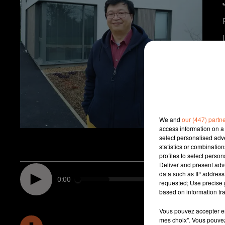
We and
our (447) partn
access information on a 
select personalised ad
statistics or combinatio
profiles to select person
Deliver and present adv
data such as IP address 
0:00
requested; Use precise g
based on information tra
Vous pouvez accepter en 
mes choix". Vous pouvez