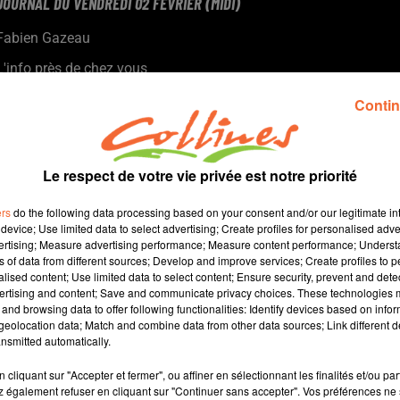
JOURNAL DU VENDREDI 02 FÉVRIER (MIDI)
Fabien Gazeau
L'info près de chez vous
Présenté par Fabien Gazeau
Contin
- Les 70 ans de l'appel de l'Abbé Pierre ont été célébrés hier en
Bocage Bressuirais
- Les centre socio-culturels sont confrontés à des soucis
Le respect de votre vie privée est notre priorité
financiers
- Les élus de l'Agglo2B ont approuvé le lancement d'une étude
ers
do the following data processing based on your consent and/or our legitimate int
de faisabilité concernant le co-voiturage
device; Use limited data to select advertising; Create profiles for personalised adver
vertising; Measure advertising performance; Measure content performance; Unders
- A Thouars ce vendredi sera inauguré le nouveau centre
ns of data from different sources; Develop and improve services; Create profiles to 
technique municipal dirigé par Hok Prathana Choun (photo)...
alised content; Use limited data to select content; Ensure security, prevent and detect
ertising and content; Save and communicate privacy choices. These technologies
and browsing data to offer following functionalities: Identify devices based on infor
11 min 40 
eolocation data; Match and combine data from other data sources; Link different de
nsmitted automatically.
cliquant sur "Accepter et fermer", ou affiner en sélectionnant les finalités et/ou pa
 également refuser en cliquant sur "Continuer sans accepter". Vos préférences ne 