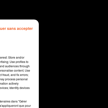
uer sans accepter
erest: Store and/or
tising; Use profiles to
tand audiences through
personalise content; Use
 fraud, and fix errors;
 may process personal
mation actively
sec
vices; Identify devices
rtenaires dans "Gérer
s'appliqueront que pour