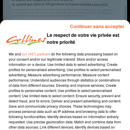
Continuer sans accepter
Le respect de votre vie privée est
notre priorité
We and
our (447) partners
do the following data processing based on
your consent and/or our legitimate interest: Store and/or access
Infos
information on a device; Use limited data to select advertising; Create
profiles for personalised advertising; Use profiles to select personalised
1er octobre 2021 - 12 min 27 sec
advertising; Measure advertising performance; Measure content
performance; Understand audiences through statistics or combinations
JOURNAL DU VENDREDI 01 OCTOBRE ( SOIR )
of data from different sources; Develop and improve services; Create
profiles to personalise content; Use profiles to select personalised
Patrice Bémanangy
content; Use limited data to select content; Ensure security, prevent and
detect fraud, and fix errors; Deliver and present advertising and content;
L'info près de chez vous.
Save and communicate privacy choices. These technologies may
process personal data such as IP address and browsing data to offer
Lancement " d'octobre rose " opération annuelle sur
following functionalities: Identify devices based on information actively
l'importance du dépistage du cancer du sein.
requested; Use precise geolocation data; Match and combine data from
other data sources; Link different devices; Identify devices based on
Les thouarsais et airvaudais peuvent se procurer