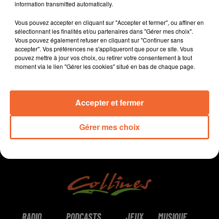
information transmitted automatically.
gratuitement " la boite pour sauver une vie ".
La ville de Bressuire relance les Tickets Commerçants.
Vous pouvez accepter en cliquant sur "Accepter et fermer", ou affiner en
Les Chamois en déplacement demain soir à Sochaux.
sélectionnant les finalités et/ou partenaires dans "Gérer mes choix".
Vous pouvez également refuser en cliquant sur "Continuer sans
Cholet Basket entame sa nouvelle saison à Strasbourg
accepter". Vos préférences ne s'appliqueront que pour ce site. Vous
pouvez mettre à jour vos choix, ou retirer votre consentement à tout
moment via le lien "Gérer les cookies" situé en bas de chaque page.
0:00
12 min 27 sec
Accepter et fermer
Gérer mes choix
RADIO
PODCASTS
JEUX
MUSIQUE