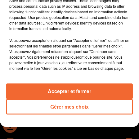
Save and communicate privacy choices. These technologies may
Thouars.
process personal data such as IP address and browsing data to offer
following functionalities: Identify devices based on information actively
Une chasse au trésor tout cet été à Moncoutant
requested; Use precise geolocation data; Match and combine data from
proposée par l'association " Les Seins'glées " au profit
other data sources; Link different devices; Identify devices based on
des femmes atteintes d'un cancer du sein.
information transmitted automatically.
Ce dimanche le Parc Oriental de Maulévrier se
Vous pouvez accepter en cliquant sur "Accepter et fermer", ou affiner en
transformera en un atelier artistique en plein air avec
sélectionnant les finalités et/ou partenaires dans "Gérer mes choix".
l'opération " Peintres au jardin ".
Vous pouvez également refuser en cliquant sur "Continuer sans
C'est avec le titre de championne de France Espoir sur
accepter". Vos préférences ne s'appliqueront que pour ce site. Vous
pouvez mettre à jour vos choix, ou retirer votre consentement à tout
800 m. que la deux-sévrienne du Stade Niortais Emma
moment via le lien "Gérer les cookies" situé en bas de chaque page.
Gicquel est conviée au championnat de France Elite ce
week-end à Talence ( photo ).
Accepter et fermer
0:00
9 min 14 sec
Gérer mes choix