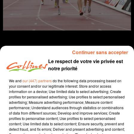
Continuer sans accepter
Le respect de votre vie privée est
Infos
notre priorité
1er août 2025 - 9 min 14 sec
We and
our (447) partners
do the following data processing based on
JOURNAL DU VENDREDI 01 AOÛT ( MIDI )
your consent and/or our legitimate interest: Store and/or access
information on a device; Use limited data to select advertising; Create
Patrice Bémanangy
profiles for personalised advertising; Use profiles to select personalised
advertising; Measure advertising performance; Measure content
L'info près de chez vous
performance; Understand audiences through statistics or combinations
of data from different sources; Develop and improve services; Create
L'utilité de l'application " Waze ". Elle a notamment
profiles to personalise content; Use profiles to select personalised
content; Use limited data to select content; Ensure security, prevent and
permis d'orienter les chauffeurs de poids lourds cette
detect fraud, and fix errors; Deliver and present advertising and content;
semaine lors des travaux de rénovation du pont de