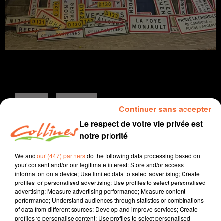
infos
locales
Continuer sans accepter
Le respect de votre vie privée est
9 novembre 2024 - 13 min 28 sec
notre priorité
JOURNAL DU SAMEDI 9 NOVEMBRE
We and
our (447) partners
do the following data processing based on
Patrice Bémanangy
your consent and/or our legitimate interest: Store and/or access
information on a device; Use limited data to select advertising; Create
L'info près de chez vous
profiles for personalised advertising; Use profiles to select personalised
advertising; Measure advertising performance; Measure content
Présenté par Patrice Bémanangy
performance; Understand audiences through statistics or combinations
of data from different sources; Develop and improve services; Create
250 salariés de Michelin ont crié leur colère hier après-
profiles to personalise content; Use profiles to select personalised