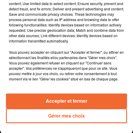
midi dans les rues de Cholet après l'annonce de la
content; Use limited data to select content; Ensure security, prevent and
fermeture de leur usine.
detect fraud, and fix errors; Deliver and present advertising and content;
Save and communicate privacy choices. These technologies may
Les Jeunes Agriculteurs des Deux-Sèvres ont
process personal data such as IP address and browsing data to offer
manifesté leur colère devant la préfecture de Niort
following functionalities: Identify devices based on information actively
dans la nuit de jeudi à vendredi ( photo ).
requested; Use precise geolocation data; Match and combine data from
other data sources; Link different devices; Identify devices based on
La grève du chômage avant hier à Mauléon...action
information transmitted automatically.
nationale suivie par les salariés de l'ESIAM.
Le très bon bilan estival de l’Office de Tourisme du
Vous pouvez accepter en cliquant sur "Accepter et fermer", ou affiner en
bocage bressuirais.
sélectionnant les finalités et/ou partenaires dans "Gérer mes choix".
Vous pouvez également refuser en cliquant sur "Continuer sans
La seconde édition du festival des jeux lancée à
accepter". Vos préférences ne s'appliqueront que pour ce site. Vous
Thouars.
pouvez mettre à jour vos choix, ou retirer votre consentement à tout
Le match de coupe de France de football entre
moment via le lien "Gérer les cookies" situé en bas de chaque page.
Bressuire et les Girondins se jouera bien en public ...
mais sans les supporters bordelais.
Accepter et fermer
Gérer mes choix
0:00
13 min 28 sec