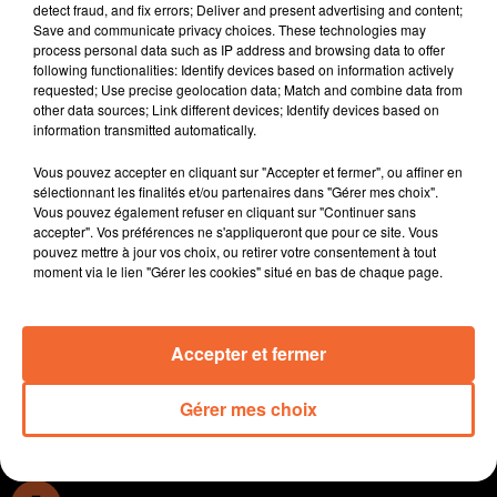
samedi 8 mars : bel exemple de l'évolution des
detect fraud, and fix errors; Deliver and present advertising and content;
mentalités avec 469 femmes au sein du SDIS des
Save and communicate privacy choices. These technologies may
process personal data such as IP address and browsing data to offer
Deux-Sèvres présidée par une femme.
following functionalities: Identify devices based on information actively
requested; Use precise geolocation data; Match and combine data from
Des expositions à ne pas manquer ce week-end à
other data sources; Link different devices; Identify devices based on
Bressuire dont la 15ème édition du salon de la
information transmitted automatically.
sculpture au chateau.
Vous pouvez accepter en cliquant sur "Accepter et fermer", ou affiner en
Des contes, des chants lors de l'étape du Pianovélo
sélectionnant les finalités et/ou partenaires dans "Gérer mes choix".
Tour de France qui fera étape à Bressuire et à Thouars
Vous pouvez également refuser en cliquant sur "Continuer sans
accepter". Vos préférences ne s'appliqueront que pour ce site. Vous
d'ici quelques jours.
pouvez mettre à jour vos choix, ou retirer votre consentement à tout
moment via le lien "Gérer les cookies" situé en bas de chaque page.
Du sport bien sûr avec les 1ers résultats à venir et le
détail des compétions du week-end.
Accepter et fermer
0:00
13 min 4 sec
Gérer mes choix