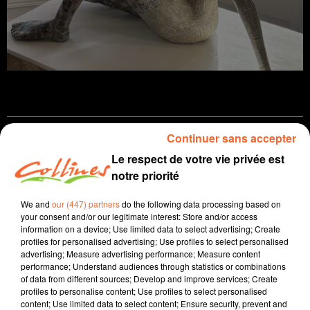
Continuer sans accepter
infos
locales
Le respect de votre vie privée est
notre priorité
8 mars 2025 - 13 min 4 sec
JOURNAL DU SAMEDI 8 MARS
We and
our (447) partners
do the following data processing based on
your consent and/or our legitimate interest: Store and/or access
Jacqueline Pinon
information on a device; Use limited data to select advertising; Create
profiles for personalised advertising; Use profiles to select personalised
L'info près de chez vous
advertising; Measure advertising performance; Measure content
performance; Understand audiences through statistics or combinations
Présenté par Jacqueline Pinon
of data from different sources; Develop and improve services; Create
profiles to personalise content; Use profiles to select personalised
Journée internationale des droits des femmes en ce
content; Use limited data to select content; Ensure security, prevent and