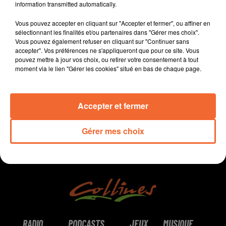
information transmitted automatically.
est lancée à Thouars par une spécialiste
- L'actualité sportive avec en rugby un match décisif
Vous pouvez accepter en cliquant sur "Accepter et fermer", ou affiner en
demain à Parthenay sous les yeux du président de la
sélectionnant les finalités et/ou partenaires dans "Gérer mes choix".
Vous pouvez également refuser en cliquant sur "Continuer sans
FFR
accepter". Vos préférences ne s'appliqueront que pour ce site. Vous
pouvez mettre à jour vos choix, ou retirer votre consentement à tout
moment via le lien "Gérer les cookies" situé en bas de chaque page.
0:00
8 min 49 sec
Accepter et fermer
Gérer mes choix
RADIO
PODCASTS
JEUX
MUSIQUE