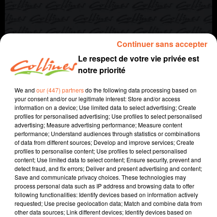
Continuer sans accepter
Le respect de votre vie privée est
notre priorité
We and
our (447) partners
do the following data processing based on
your consent and/or our legitimate interest: Store and/or access
info
information on a device; Use limited data to select advertising; Create
profiles for personalised advertising; Use profiles to select personalised
4 mai 2024 - 8 min 49 sec
advertising; Measure advertising performance; Measure content
performance; Understand audiences through statistics or combinations
JOURNAL DU SAMEDI 4 MAI (MATIN)
of data from different sources; Develop and improve services; Create
profiles to personalise content; Use profiles to select personalised
Fabien Gazeau
content; Use limited data to select content; Ensure security, prevent and
detect fraud, and fix errors; Deliver and present advertising and content;
L'info près de chez vous
Save and communicate privacy choices. These technologies may
process personal data such as IP address and browsing data to offer
Présenté par Fabien Gazeau
following functionalities: Identify devices based on information actively
- 500 pompiers aujourd'hui à Parthenay
requested; Use precise geolocation data; Match and combine data from
other data sources; Link different devices; Identify devices based on
- Des plantes anodines et pourtant dangereuses, l’alerte