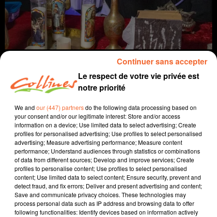
Continuer sans accepter
Le respect de votre vie privée est
notre priorité
info
We and
our (447) partners
do the following data processing based on
your consent and/or our legitimate interest: Store and/or access
30 octobre 2021 - 11 min 22 sec
information on a device; Use limited data to select advertising; Create
profiles for personalised advertising; Use profiles to select personalised
JOURNAL DU SAMEDI 30 OCTOBRE (MATIN)
advertising; Measure advertising performance; Measure content
performance; Understand audiences through statistics or combinations
Fabien Gazeau
of data from different sources; Develop and improve services; Create
profiles to personalise content; Use profiles to select personalised
L'info près de chez vous
content; Use limited data to select content; Ensure security, prevent and
detect fraud, and fix errors; Deliver and present advertising and content;
Présenté par Fabien Gazeau
Save and communicate privacy choices. These technologies may
- L'Etrange week-end (photo) va réunir à Thouars des
process personal data such as IP address and browsing data to offer
following functionalities: Identify devices based on information actively
milliers de visiteurs ayant envie de se faire peur.