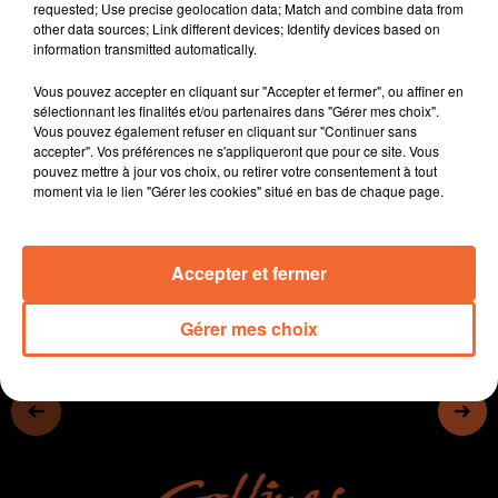
requested; Use precise geolocation data; Match and combine data from
- Soirée frissons également au Fauteuil Rouge de
other data sources; Link different devices; Identify devices based on
Bressuire dimanhce soir
information transmitted automatically.
- Le slameur/rappeur Lhomé animait des ateliers
Vous pouvez accepter en cliquant sur "Accepter et fermer", ou affiner en
d'écriture cette semaine à Moncoutant.
sélectionnant les finalités et/ou partenaires dans "Gérer mes choix".
- Les Chamois jouent à Nîmes ce soir.
Vous pouvez également refuser en cliquant sur "Continuer sans
- Coeur d'aventure rejoue "Retour vers le futur" ce soir à
accepter". Vos préférences ne s'appliqueront que pour ce site. Vous
pouvez mettre à jour vos choix, ou retirer votre consentement à tout
Moncoutant.
moment via le lien "Gérer les cookies" situé en bas de chaque page.
0:00
11 min 22 sec
Accepter et fermer
Gérer mes choix