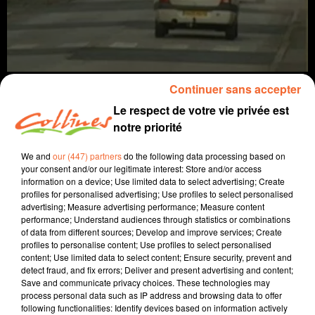
Continuer sans accepter
Le respect de votre vie privée est
notre priorité
Infos
We and
our (447) partners
do the following data processing based on
your consent and/or our legitimate interest: Store and/or access
29 janvier 2022 - 10 min 33 sec
information on a device; Use limited data to select advertising; Create
profiles for personalised advertising; Use profiles to select personalised
JOURNAL DU SAMEDI 29 JANVIER
advertising; Measure advertising performance; Measure content
performance; Understand audiences through statistics or combinations
Patrice Bémanangy
of data from different sources; Develop and improve services; Create
profiles to personalise content; Use profiles to select personalised
L'inprès de chez vous.
content; Use limited data to select content; Ensure security, prevent and
detect fraud, and fix errors; Deliver and present advertising and content;
Le mois de décembre 2021 a été le plus meutrier de
Save and communicate privacy choices. These technologies may
l'année en terme de sécurité routière en deux-sèvres.
process personal data such as IP address and browsing data to offer
following functionalities: Identify devices based on information actively
Deux expositions à découvrir ce week-end à Bressuire,