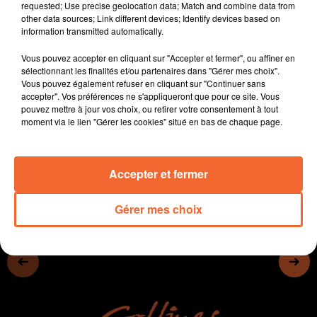
requested; Use precise geolocation data; Match and combine data from
celle du photographe reporter Olivier Jobard au
other data sources; Link different devices; Identify devices based on
Chateau et celle des artistes Heike Chouteau et
information transmitted automatically.
Christian Talon à la Galerie des Arcades.
Vous pouvez accepter en cliquant sur "Accepter et fermer", ou affiner en
Les Chamois Niortais se sont imposés 2 à 0 hier soir à
sélectionnant les finalités et/ou partenaires dans "Gérer mes choix".
Caen.
Vous pouvez également refuser en cliquant sur "Continuer sans
Victoire précieuse de Cholet Basket hier soir à Fos-sur-
accepter". Vos préférences ne s'appliqueront que pour ce site. Vous
pouvez mettre à jour vos choix, ou retirer votre consentement à tout
Mer.
moment via le lien "Gérer les cookies" situé en bas de chaque page.
0:00
10 min 33 sec
Accepter et fermer
Gérer mes choix