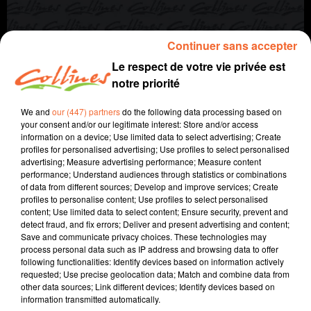
Continuer sans accepter
Le respect de votre vie privée est
notre priorité
We and
our (447) partners
do the following data processing based on
your consent and/or our legitimate interest: Store and/or access
information on a device; Use limited data to select advertising; Create
info
profiles for personalised advertising; Use profiles to select personalised
advertising; Measure advertising performance; Measure content
performance; Understand audiences through statistics or combinations
28 mars 2026 - 12 min 8 sec
of data from different sources; Develop and improve services; Create
JOURNAL DU SAMEDI 28 MARS (MATIN)
profiles to personalise content; Use profiles to select personalised
content; Use limited data to select content; Ensure security, prevent and
detect fraud, and fix errors; Deliver and present advertising and content;
Fabien Gazeau
Save and communicate privacy choices. These technologies may
L'info près de chez vous
process personal data such as IP address and browsing data to offer
following functionalities: Identify devices based on information actively
Présenté par Fabien Gazeau
requested; Use precise geolocation data; Match and combine data from
- La Ministre de l'Agriculture en Deux-Sèvres pour parler irrigation
other data sources; Link different devices; Identify devices based on
- 29 classes menacées de fermeture à la rentrée prochaine
information transmitted automatically.
- La boucherie-charcuterie Caillaud contrainte de fermer à Combrand