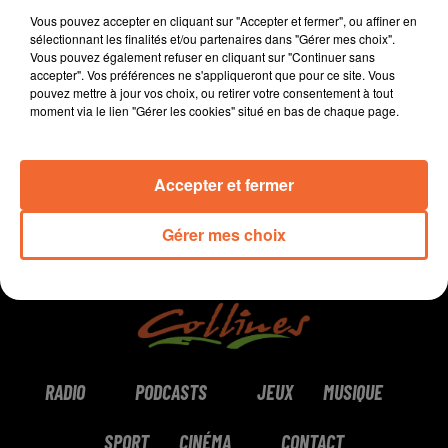
- L'actu sports
Vous pouvez accepter en cliquant sur "Accepter et fermer", ou affiner en
sélectionnant les finalités et/ou partenaires dans "Gérer mes choix".
- Le parc oriental de Maulévrier et ses cerisiers en fleurs...
Vous pouvez également refuser en cliquant sur "Continuer sans
accepter". Vos préférences ne s'appliqueront que pour ce site. Vous
pouvez mettre à jour vos choix, ou retirer votre consentement à tout
0:00
12 min 8 sec
moment via le lien "Gérer les cookies" situé en bas de chaque page.
Accepter et fermer
Gérer mes choix
RADIO
PODCASTS
JEUX
MUSIQUE
SPORT
CINÉMA
CONTACT