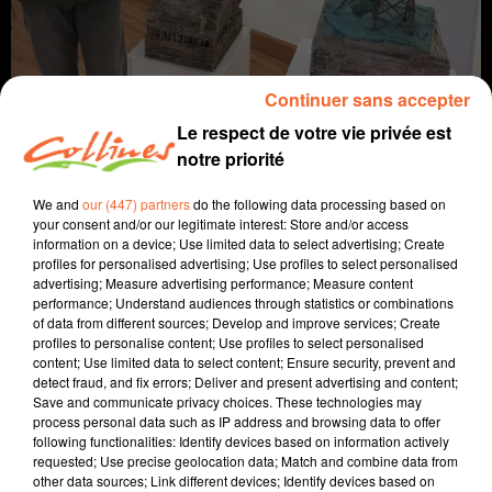
Continuer sans accepter
Le respect de votre vie privée est
notre priorité
We and
our (447) partners
do the following data processing based on
your consent and/or our legitimate interest: Store and/or access
info
information on a device; Use limited data to select advertising; Create
profiles for personalised advertising; Use profiles to select personalised
26 novembre 2022 - 7 min 49 sec
advertising; Measure advertising performance; Measure content
performance; Understand audiences through statistics or combinations
JOURNAL DU SAMEDI 26 NOVEMBRE (MATIN)
of data from different sources; Develop and improve services; Create
profiles to personalise content; Use profiles to select personalised
Fabien Gazeau
content; Use limited data to select content; Ensure security, prevent and
detect fraud, and fix errors; Deliver and present advertising and content;
L'info près de chez vous
Save and communicate privacy choices. These technologies may
process personal data such as IP address and browsing data to offer
Présenté par Fabien Gazeau
following functionalities: Identify devices based on information actively
- Ouverture de la zone de réemploi à la déchetterie de
requested; Use precise geolocation data; Match and combine data from
other data sources; Link different devices; Identify devices based on
Bressuire