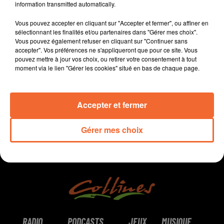
information transmitted automatically.
- Les 10 ans de la bibliothèque d'Argentonnay
- Artistes dans la Ville se poursuit à Moncoutant avec
Vous pouvez accepter en cliquant sur "Accepter et fermer", ou affiner en
Jean-Marc Plumauzille (photo)
sélectionnant les finalités et/ou partenaires dans "Gérer mes choix".
Vous pouvez également refuser en cliquant sur "Continuer sans
- Cholet basket accueille Gravelines-Dunkerque cet AM
accepter". Vos préférences ne s'appliqueront que pour ce site. Vous
pouvez mettre à jour vos choix, ou retirer votre consentement à tout
moment via le lien "Gérer les cookies" situé en bas de chaque page.
0:00
7 min 49 sec
Accepter et fermer
Gérer mes choix
RADIO
PODCASTS
JEUX
MUSIQUE