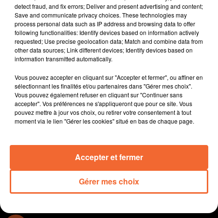
deux-sèvres pour parer à tous débordements lors d'un
detect fraud, and fix errors; Deliver and present advertising and content;
nouveau rassemblement des anti-bassines.
Save and communicate privacy choices. These technologies may
process personal data such as IP address and browsing data to offer
La foire expo de Bressuire a ouvert ses portes hier sous
following functionalities: Identify devices based on information actively
les couleurs de La Louisiane. Chanteurs, danseurs vont
requested; Use precise geolocation data; Match and combine data from
l'animer avec de nombreuses parades dans les travées
other data sources; Link different devices; Identify devices based on
information transmitted automatically.
de Bocapole ( photo ).
La 4e édition de 500 pour sang le 1er avril à Bocapole.
Vous pouvez accepter en cliquant sur "Accepter et fermer", ou affiner en
Objectif : réaliser 500 collectes de sang dans une seule
sélectionnant les finalités et/ou partenaires dans "Gérer mes choix".
et même journée.
Vous pouvez également refuser en cliquant sur "Continuer sans
accepter". Vos préférences ne s'appliqueront que pour ce site. Vous
L'association Vents Nouveaux organise des randos
pouvez mettre à jour vos choix, ou retirer votre consentement à tout
marche et VTT demain matin à Noirterre, au profit de la
moment via le lien "Gérer les cookies" situé en bas de chaque page.
recherche contre la maladie d'huntington.
Le golf de Bressuire propose ce dimanche, mais aussi
les 2, 9 et 16 avril des initiations gratuites.
Accepter et fermer
0:00
15 min 37 sec
Gérer mes choix