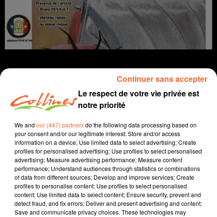
Continuer sans accepter
Le respect de votre vie privée est
Infos
notre priorité
24 mai 2025 - 13 min 27 sec
We and
our (447) partners
do the following data processing based on
your consent and/or our legitimate interest: Store and/or access
JOURNAL DU SAMEDI 24 MAI
information on a device; Use limited data to select advertising; Create
profiles for personalised advertising; Use profiles to select personalised
Patrice Bémanangy
advertising; Measure advertising performance; Measure content
performance; Understand audiences through statistics or combinations
L'info près de chez vous
of data from different sources; Develop and improve services; Create
profiles to personalise content; Use profiles to select personalised
La liste des métiers en tension qui permettrait aux
content; Use limited data to select content; Ensure security, prevent and
travailleurs étrangers d'être régularisés a été publié
detect fraud, and fix errors; Deliver and present advertising and content;
Save and communicate privacy choices. These technologies may
mais les conditions demandées ne peuvent pas