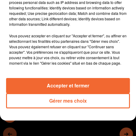
process personal data such as IP address and browsing data to offer
s'appliquer l'Ardibb.
following functionalities: Identify devices based on information actively
Les minimes filles du Collège Supervielle vice-
requested; Use precise geolocation data; Match and combine data from
other data sources; Link different devices; Identify devices based on
championne de France UNSS.
information transmitted automatically.
Ladislas Combeuil expose ses oeuvres à partir de ce
week-end au château de Bressuire.
Vous pouvez accepter en cliquant sur "Accepter et fermer", ou affiner en
Les 1/4 de finale en basket entre CB et Bourg en Bresse
sélectionnant les finalités et/ou partenaires dans "Gérer mes choix".
Vous pouvez également refuser en cliquant sur "Continuer sans
lundi prochain.
accepter". Vos préférences ne s'appliqueront que pour ce site. Vous
Le SAM handball joue son maintein ce samedi en N2
pouvez mettre à jour vos choix, ou retirer votre consentement à tout
La 22ème balade des 2 CV demain au départ de Saint-
moment via le lien "Gérer les cookies" situé en bas de chaque page.
Jean de Thouars ( photo ).
Accepter et fermer
0:00
13 min 27 sec
Gérer mes choix