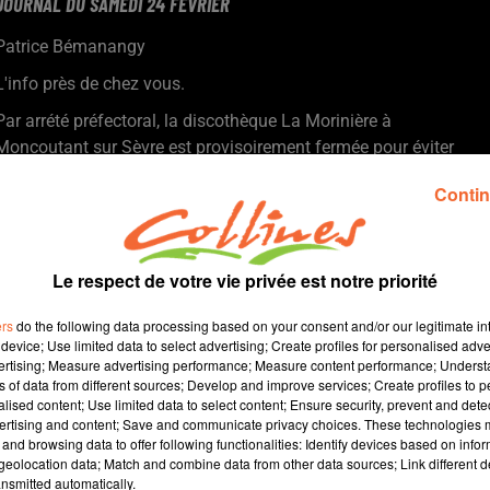
JOURNAL DU SAMEDI 24 FEVRIER
Patrice Bémanangy
L'info près de chez vous.
Par arrété préfectoral, la discothèque La Morinière à
Moncoutant sur Sèvre est provisoirement fermée pour éviter
tout débordement suite à la disparition du jeune Erwan.
Contin
Des agriculteurs de la FNSEA et des JA 79 ont bloqué toute la
journée d'hier les accès de tous les centres Leclerc de notre
département.
Après le passage de la tempête Louis, nos rivières sont de
Le respect de votre vie privée est notre priorité
nouveau en crue.
ers
do the following data processing based on your consent and/or our legitimate int
Ly-Rose et Lydie Bansard ( photo ) exposent leurs créations à la
device; Use limited data to select advertising; Create profiles for personalised adver
galerie des arts à Bressuire.
vertising; Measure advertising performance; Measure content performance; Unders
L'exposition "Terre d'Amitié" de Chantal Planchot, Jean-Mary
ns of data from different sources; Develop and improve services; Create profiles to 
alised content; Use limited data to select content; Ensure security, prevent and detect
Court et Guy Guérineau se poursuit ce week-end au château de
ertising and content; Save and communicate privacy choices. These technologies
Bressuire.
and browsing data to offer following functionalities: Identify devices based on infor
Les Chamois se sont facilement imposés hier soir à Epinal 3 à 0
eolocation data; Match and combine data from other data sources; Link different de
nsmitted automatically.