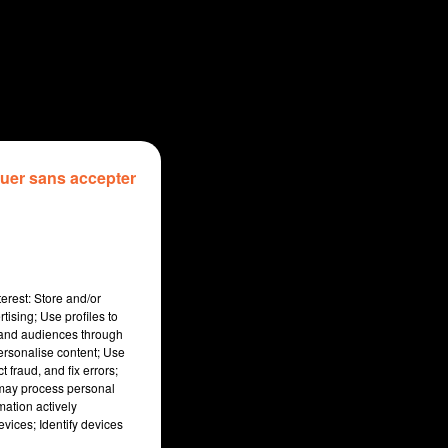
uer sans accepter
erest: Store and/or
tising; Use profiles to
tand audiences through
personalise content; Use
 fraud, and fix errors;
 may process personal
mation actively
vices; Identify devices