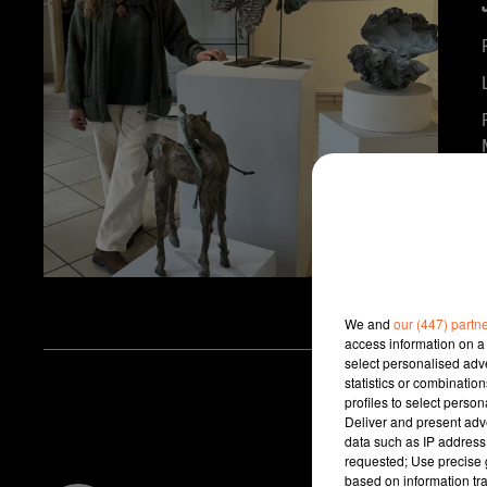
We and
our (447) partn
access information on a 
select personalised ad
statistics or combinatio
profiles to select person
Deliver and present adv
data such as IP address 
requested; Use precise g
based on information tra