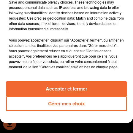
L'association pour la santé des enfants " en première
Save and communicate privacy choices. These technologies may
process personal data such as IP address and browsing data to offer
ligne depuis l'ouverture de deux enquêtes suite aux
following functionalities: Identify devices based on information actively
décès de deux nourrissons ayant consommé du lait
requested; Use precise geolocation data; Match and combine data from
infantile contaminé.
other data sources; Link different devices; Identify devices based on
information transmitted automatically.
Clap de fin pour Thierry Marolleau. Le maire de La
Forêt-sur-Sèvre présentait jeudi dernier ses derniers
Vous pouvez accepter en cliquant sur "Accepter et fermer", ou affiner en
voeux à la population.
sélectionnant les finalités et/ou partenaires dans "Gérer mes choix".
Pour améliorer le tri des déchets, la communauté de
Vous pouvez également refuser en cliquant sur "Continuer sans
accepter". Vos préférences ne s'appliqueront que pour ce site. Vous
communes du Thouarsais propose à partir de lundi
pouvez mettre à jour vos choix, ou retirer votre consentement à tout
des mi-formations sur le sujet.
moment via le lien "Gérer les cookies" situé en bas de chaque page.
Toute l'actualité sportive avec les principales affiches à
suivre ce week-end.
Accepter et fermer
0:00
13 min 34 sec
Gérer mes choix