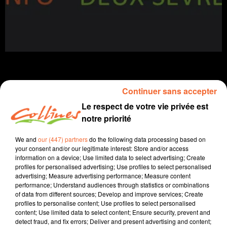
Continuer sans accepter
infos
locales
Le respect de votre vie privée est
notre priorité
24 janvier 2026 - 13 min 34 sec
We and
our (447) partners
do the following data processing based on
JOURNAL DU SAMEDI 24 JANVIER
your consent and/or our legitimate interest: Store and/or access
information on a device; Use limited data to select advertising; Create
Patrice Bémanangy
profiles for personalised advertising; Use profiles to select personalised
advertising; Measure advertising performance; Measure content
L'info près de chez vous
performance; Understand audiences through statistics or combinations
of data from different sources; Develop and improve services; Create
Présenté par Patrice Bémanangy
profiles to personalise content; Use profiles to select personalised
content; Use limited data to select content; Ensure security, prevent and
Le niortais Quentin Guillemain président de "
detect fraud, and fix errors; Deliver and present advertising and content;