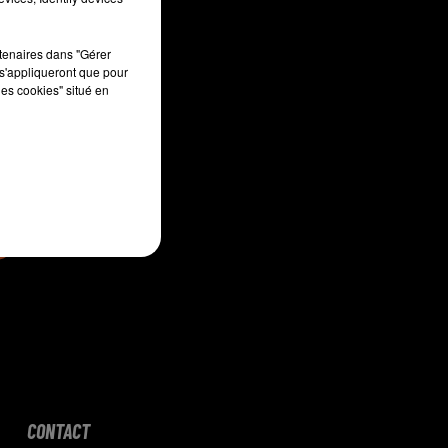
rtenaires dans "Gérer
s'appliqueront que pour
sec
les cookies" situé en
CONTACT