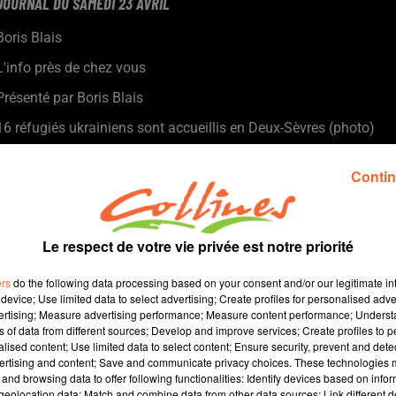
JOURNAL DU SAMEDI 23 AVRIL
Boris Blais
L'info près de chez vous
Présenté par Boris Blais
16 réfugiés ukrainiens sont accueillis en Deux-Sèvres (photo)
A l’heure de son assemblée générale et de ses 30 ans, le
Contin
président de l’association Sèvre Environnement met les points
sur les « i »
Le respect de votre vie privée est notre priorité
Le Bocage bressuirais : une terre fertile pour les artistes
ers
do the following data processing based on your consent and/or our legitimate int
De nouveaux propriétaires au karting de Chantemerle
device; Use limited data to select advertising; Create profiles for personalised adver
vertising; Measure advertising performance; Measure content performance; Unders
ns of data from different sources; Develop and improve services; Create profiles to 
le FC Bressuire se déplace ce samedi à Tartas face à un
alised content; Use limited data to select content; Ensure security, prevent and detect
concurrent direct
ertising and content; Save and communicate privacy choices. These technologies
and browsing data to offer following functionalities: Identify devices based on infor
Niort rugby club entame ce week-end les phases finale de la
eolocation data; Match and combine data from other data sources; Link different de