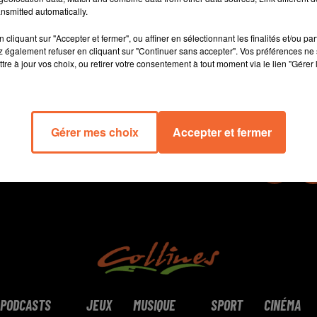
nsmitted automatically.
fédérale 1
cliquant sur "Accepter et fermer", ou affiner en sélectionnant les finalités et/ou pa
 également refuser en cliquant sur "Continuer sans accepter". Vos préférences ne 
12 min 25 
tre à jour vos choix, ou retirer votre consentement à tout moment via le lien "Gérer 
Gérer mes choix
Accepter et fermer
PODCASTS
JEUX
MUSIQUE
SPORT
CINÉMA