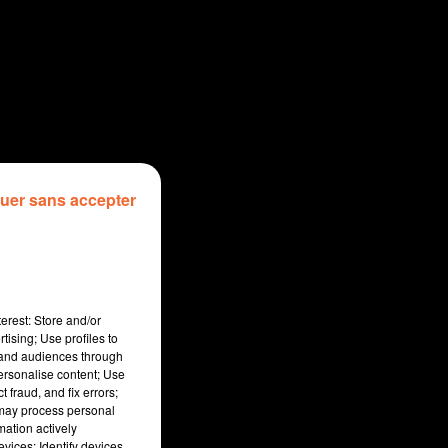
uer sans accepter
erest: Store and/or
tising; Use profiles to
tand audiences through
personalise content; Use
 fraud, and fix errors;
 may process personal
mation actively
vices; Identify devices