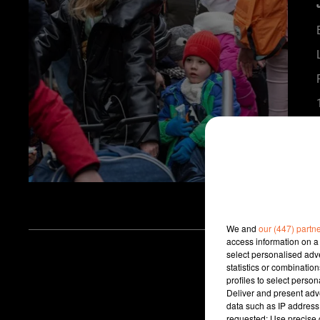
We and
our (447) partn
access information on a 
select personalised ad
statistics or combinatio
profiles to select person
Deliver and present adv
data such as IP address 
requested; Use precise g