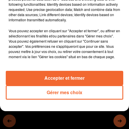
pour dénoncer la suppression des postes
following functionalities: Identify devices based on information actively
requested; Use precise geolocation data; Match and combine data from
- Une action de la Citoyenne demain à Argentonnay en
other data sources; Link different devices; Identify devices based on
faveur de l'environnement
information transmitted automatically.
- Le réseau Trema de l'Agglo2B se modernise
Vous pouvez accepter en cliquant sur "Accepter et fermer", ou affiner en
sélectionnant les finalités et/ou partenaires dans "Gérer mes choix".
- Benoit Christen est le nouveau Monsieur Tourisme du
Vous pouvez également refuser en cliquant sur "Continuer sans
Thouarsais
accepter". Vos préférences ne s'appliqueront que pour ce site. Vous
pouvez mettre à jour vos choix, ou retirer votre consentement à tout
- Belle soirée sports sur Collines ce samedi, Niort-
moment via le lien "Gérer les cookies" situé en bas de chaque page.
Toulouse en football, et Cholet-Monaco en basket.
0:00
0:00
Accepter et fermer
Gérer mes choix