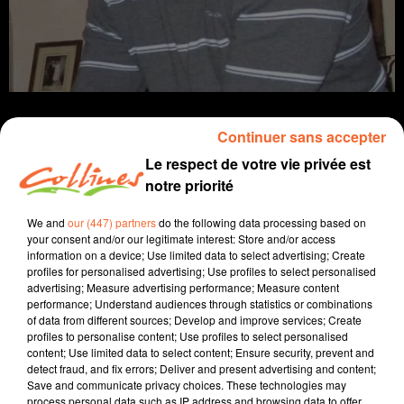
Continuer sans accepter
Le respect de votre vie privée est
notre priorité
infos
We and
our (447) partners
do the following data processing based on
20 mars 2021
your consent and/or our legitimate interest: Store and/or access
JOURNAL DU SAMEDI 20 MARS (MATIN)
information on a device; Use limited data to select advertising; Create
profiles for personalised advertising; Use profiles to select personalised
advertising; Measure advertising performance; Measure content
Fabien Gazeau
performance; Understand audiences through statistics or combinations
of data from different sources; Develop and improve services; Create
L'info près de chez vous
profiles to personalise content; Use profiles to select personalised
content; Use limited data to select content; Ensure security, prevent and
Présenté par Fabien Gazeau
detect fraud, and fix errors; Deliver and present advertising and content;
- Mobilisation des techniciens forestiers aujourd'hui
Save and communicate privacy choices. These technologies may
process personal data such as IP address and browsing data to offer