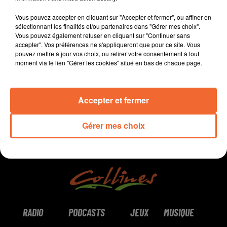
- Un spectacle magique tout l'été à Saint-Marsault
Vous pouvez accepter en cliquant sur "Accepter et fermer", ou affiner en
(photo)
sélectionnant les finalités et/ou partenaires dans "Gérer mes choix".
- La Roche en feu ce WE à Cerizay
Vous pouvez également refuser en cliquant sur "Continuer sans
accepter". Vos préférences ne s'appliqueront que pour ce site. Vous
pouvez mettre à jour vos choix, ou retirer votre consentement à tout
0:00
11 min 50 sec
moment via le lien "Gérer les cookies" situé en bas de chaque page.
Accepter et fermer
Gérer mes choix
RADIO
PODCASTS
JEUX
MUSIQUE