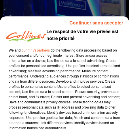
Continuer sans accepter
Le respect de votre vie privée est
notre priorité
We and
our (447) partners
do the following data processing based on
your consent and/or our legitimate interest: Store and/or access
info
information on a device; Use limited data to select advertising; Create
profiles for personalised advertising; Use profiles to select personalised
advertising; Measure advertising performance; Measure content
20 juillet 2024 - 11 min 50 sec
performance; Understand audiences through statistics or combinations
of data from different sources; Develop and improve services; Create
JOURNAL DU SAMEDI 20 JUILLET (MATIN)
profiles to personalise content; Use profiles to select personalised
content; Use limited data to select content; Ensure security, prevent and
Fabien Gazeau
detect fraud, and fix errors; Deliver and present advertising and content;
Save and communicate privacy choices. These technologies may
L'info près de chez vous
process personal data such as IP address and browsing data to offer
following functionalities: Identify devices based on information actively
Présenté par Fabien Gazeau
requested; Use precise geolocation data; Match and combine data from
- Bassines : DSNE demande un moratoire
other data sources; Link different devices; Identify devices based on
- Les 10 ans de Poupet déraille pour clôturer le festival
information transmitted automatically.