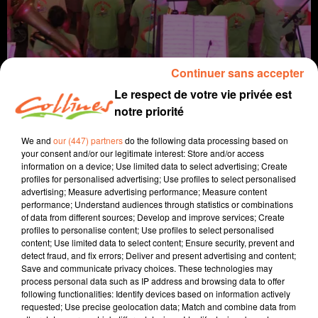
Continuer sans accepter
Le respect de votre vie privée est
notre priorité
We and
our (447) partners
do the following data processing based on
info
your consent and/or our legitimate interest: Store and/or access
information on a device; Use limited data to select advertising; Create
18 mai 2024 - 10 min 22 sec
profiles for personalised advertising; Use profiles to select personalised
advertising; Measure advertising performance; Measure content
JOURNAL DU SAMEDI 18 MAI (MATIN)
performance; Understand audiences through statistics or combinations
of data from different sources; Develop and improve services; Create
Fabien Gazeau
profiles to personalise content; Use profiles to select personalised
content; Use limited data to select content; Ensure security, prevent and
L'info près de chez vous
detect fraud, and fix errors; Deliver and present advertising and content;
Save and communicate privacy choices. These technologies may
Présenté par Fabien Gazeau
process personal data such as IP address and browsing data to offer
following functionalities: Identify devices based on information actively
- L'actualité sportive avec une soirée décisive pour les
requested; Use precise geolocation data; Match and combine data from
Chamois. Cholet Basket doit confirmer son exploit à