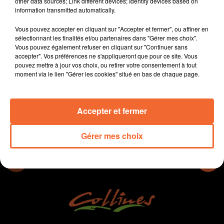
other data sources; Link different devices; Identify devices based on
domicile pour éliminer Paris.
information transmitted automatically.
- Retour sur les Trophées de l'agglo2B
Vous pouvez accepter en cliquant sur "Accepter et fermer", ou affiner en
- La Nuit des musées à Thouars notamment.
sélectionnant les finalités et/ou partenaires dans "Gérer mes choix".
- Un WE festif, avec la Banda fiesta à Nueil-les-Aubiers
Vous pouvez également refuser en cliquant sur "Continuer sans
(photo) et le Remp'arts festival à Bressuire
accepter". Vos préférences ne s'appliqueront que pour ce site. Vous
pouvez mettre à jour vos choix, ou retirer votre consentement à tout
moment via le lien "Gérer les cookies" situé en bas de chaque page.
0:00
10 min 22 sec
Accepter et fermer
Gérer mes choix