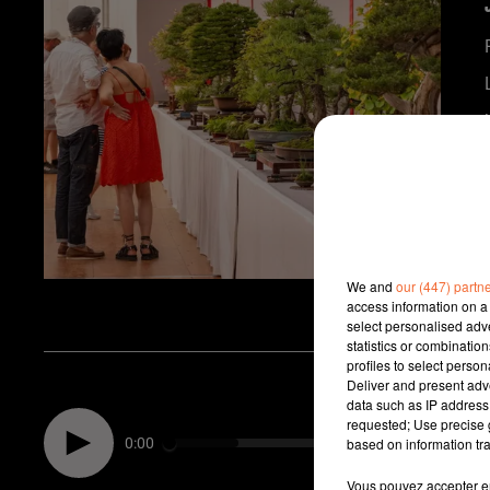
We and
our (447) partn
access information on a 
select personalised ad
statistics or combinatio
profiles to select person
Deliver and present adv
data such as IP address 
requested; Use precise g
0:00
based on information tra
Vous pouvez accepter en 