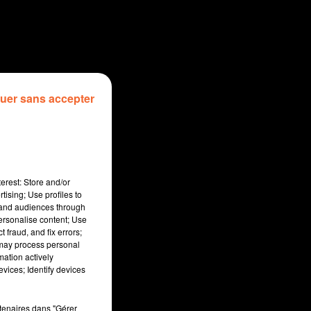
uer sans accepter
erest: Store and/or
tising; Use profiles to
tand audiences through
personalise content; Use
 fraud, and fix errors;
 may process personal
mation actively
vices; Identify devices
sec
rtenaires dans "Gérer