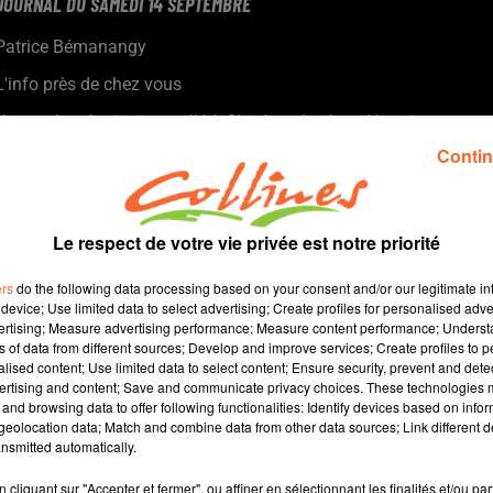
JOURNAL DU SAMEDI 14 SEPTEMBRE
Patrice Bémanangy
L'info près de chez vous
Un quadragénaire interpellé à Chizé et placé en détention
provisoire hier après-midi soupçonné deux jours auparavant
Contin
d'avoir violé et frappé à coup de bate de baseball sa concubine.
Jean-Marie Zacchi, peintre de renommée mondiale expose à La
Galerie des Arcades à Bressuire.
Le respect de votre vie privée est notre priorité
Carole Touati expose quelques uns de ses clichés à
Moncoutant à l'occasion du festival photographique.
ers
do the following data processing based on your consent and/or our legitimate int
Le 12ième salon national du bonzaï ce week-end au par oriental
device; Use limited data to select advertising; Create profiles for personalised adver
vertising; Measure advertising performance; Measure content performance; Unders
de Maulévrier ( photo ).
ns of data from different sources; Develop and improve services; Create profiles to 
Le vigneron Sylvain Barton de retour en Thouarsais pour gérer
alised content; Use limited data to select content; Ensure security, prevent and detect
l'exploitation familiale.
ertising and content; Save and communicate privacy choices. These technologies
and browsing data to offer following functionalities: Identify devices based on infor
eolocation data; Match and combine data from other data sources; Link different de
14 min 3 
nsmitted automatically.
cliquant sur "Accepter et fermer", ou affiner en sélectionnant les finalités et/ou pa