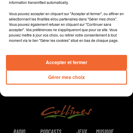
information transmitted automatically.
- Les Ateliers du Bocage ont inauguré hier un nouvel
atelier dedié à l'activité palettes.
Vous pouvez accepter en cliquant sur "Accepter et fermer", ou affiner en
- En football, Bressuire accueille les Chamois pour
sélectionnant les finalités et/ou partenaires dans "Gérer mes choix".
Vous pouvez également refuser en cliquant sur "Continuer sans
l'affiche du 5e Tour de la Coupe de France
accepter". Vos préférences ne s'appliqueront que pour ce site. Vous
pouvez mettre à jour vos choix, ou retirer votre consentement à tout
moment via le lien "Gérer les cookies" situé en bas de chaque page.
0:00
9 min 4 sec
Accepter et fermer
Gérer mes choix
RADIO
PODCASTS
JEUX
MUSIQUE