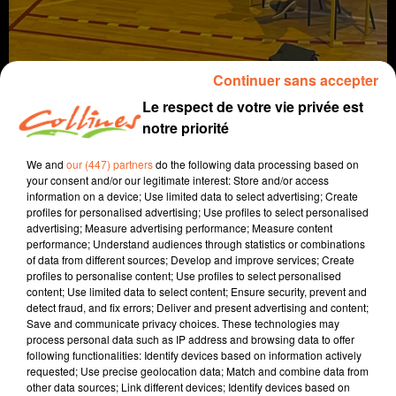
Continuer sans accepter
Le respect de votre vie privée est
notre priorité
We and
our (447) partners
do the following data processing based on
your consent and/or our legitimate interest: Store and/or access
info
information on a device; Use limited data to select advertising; Create
profiles for personalised advertising; Use profiles to select personalised
14 octobre 2023 - 9 min 4 sec
advertising; Measure advertising performance; Measure content
performance; Understand audiences through statistics or combinations
JOURNAL DU SAMEDI 14 OCTOBRE (MATIN)
of data from different sources; Develop and improve services; Create
profiles to personalise content; Use profiles to select personalised
Fabien Gazeau
content; Use limited data to select content; Ensure security, prevent and
detect fraud, and fix errors; Deliver and present advertising and content;
L'info près de chez vous
Save and communicate privacy choices. These technologies may
process personal data such as IP address and browsing data to offer
Présenté par Fabien Gazeau
following functionalities: Identify devices based on information actively
- Un théâtre forum autour du harcèlement hier matin à
requested; Use precise geolocation data; Match and combine data from
other data sources; Link different devices; Identify devices based on
Bressuire pour les collégiens de Notre-Dame (photo)