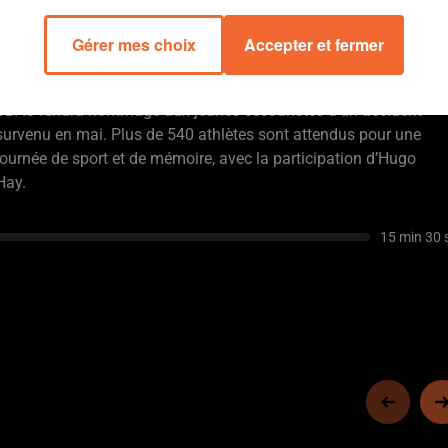
samedi sur le circuit Jean-Pineau pour une journée de
compétition intense. Le nouveau tracé et l’éclairage LED
Gérer mes choix
Accepter et fermer
promettent un spectacle de qualité jusqu’à 1h du matin.
Meeting Robert-Bobin à Cerizay : le 30e meeting d’athlétisme du
SBAC rendra hommage aux jeunes secouristes d’un accident
survenu en mai. Plus de 540 athlètes sont attendus pour une
journée de sport et de mémoire, avec la participation d’Hugo
Hay.
15 min 30 