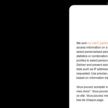
We and
our (447) partn
access information on a 
select personalised ad
statistics or combinatio
profiles to select person
Deliver and present adv
data such as IP address 
requested; Use precise g
based on information tra
Vous pouvez accepter en 
mes choix". Vous pouvez
ce site. Vous pouvez met
bas de chaque page.