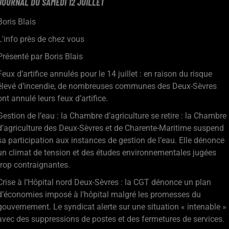
JOURNAL DU SAMEDI 12 JUILLET
Boris Blais
L'info près de chez vous
Présenté par Boris Blais
Feux d’artifice annulés pour le 14 juillet : en raison du risque
élevé d’incendie, de nombreuses communes des Deux-Sèvres
ont annulé leurs feux d’artifice.
Gestion de l’eau : la Chambre d’agriculture se retire : la Chambre
d’agriculture des Deux-Sèvres et de Charente-Maritime suspend
sa participation aux instances de gestion de l’eau. Elle dénonce
un climat de tension et des études environnementales jugées
trop contraignantes.
Crise à l’Hôpital nord Deux-Sèvres : la CGT dénonce un plan
d’économies imposé à l’hôpital malgré les promesses du
gouvernement. Le syndicat alerte sur une situation « intenable »
avec des suppressions de postes et des fermetures de services.