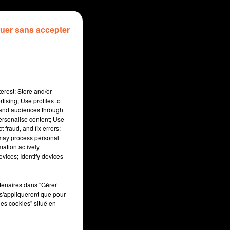
uer sans accepter
erest: Store and/or
tising; Use profiles to
tand audiences through
personalise content; Use
 fraud, and fix errors;
 may process personal
mation actively
vices; Identify devices
rtenaires dans "Gérer
s'appliqueront que pour
les cookies" situé en