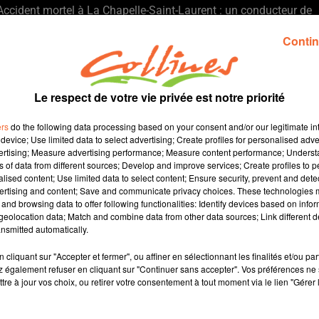
Accident mortel à La Chapelle-Saint-Laurent : un conducteur de
60 ans s’est rendu à la gendarmerie après avoir percuté un
Contin
cycliste de 75 ans, retrouvé mort. Il est poursuivi pour homicide
involontaire avec délit de fuite et sera jugé le 25 août.
Pescalis : bien plus que la pêche : le site de Moncoutant, réputé
Le respect de votre vie privée est notre priorité
pour la pêche sportive, propose aussi des activités de plein air
pour tous. L’agglo2B souhaite valoriser ce lieu comme un
ers
do the following data processing based on your consent and/or our legitimate int
espace de loisirs accessible à tous les publics.
device; Use limited data to select advertising; Create profiles for personalised adver
vertising; Measure advertising performance; Measure content performance; Unders
Fête de la moule à Bouillé-Loretz : la 18e édition du moules-
ns of data from different sources; Develop and improve services; Create profiles to 
alised content; Use limited data to select content; Ensure security, prevent and detect
frites se tient ce dimanche 13 juillet avec dîner dansant, vedette
ertising and content; Save and communicate privacy choices. These technologies
surprise et feu d’artifice. L’événement populaire mobilise 55
and browsing data to offer following functionalities: Identify devices based on infor
bénévoles et promet une ambiance festive.
eolocation data; Match and combine data from other data sources; Link different de
nsmitted automatically.
Boyz Basket Camp : un succès pour l’ACNA : le stage de basket
de l’ACNA a réuni 105 jeunes venus de tout le territoire. Il permet
cliquant sur "Accepter et fermer", ou affiner en sélectionnant les finalités et/ou pa
 également refuser en cliquant sur "Continuer sans accepter". Vos préférences ne 
de créer une cohésion d’équipe avant la saison et affiche
tre à jour vos choix, ou retirer votre consentement à tout moment via le lien "Gérer 
complet.
Moto-cross de Nueil-les-Aubiers : 150 pilotes sont attendus ce