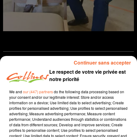
Continuer sans accepter
infos
Le respect de votre vie privée est
12 février 2022 - 12 min 46 sec
notre priorité
JOURNAL DU SAMEDI 12 FÉVRIER
We and
our (447) partners
do the following data processing based on
your consent and/or our legitimate interest: Store and/or access
Boris Blais
information on a device; Use limited data to select advertising; Create
profiles for personalised advertising; Use profiles to select personalised
L'info près de chez vous
advertising; Measure advertising performance; Measure content
performance; Understand audiences through statistics or combinations
Présenté par Boris Blais
of data from different sources; Develop and improve services; Create
Le point sur le Covid dans les écoles
profiles to personalise content; Use profiles to select personalised
content; Use limited data to select content; Ensure security, prevent and