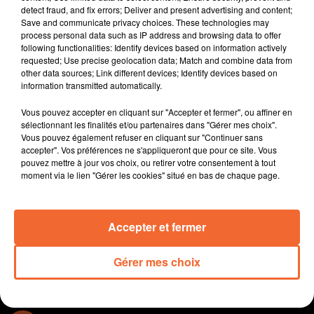
Mia Electric : Il faut aller de l’avant pour Jean Grellier
detect fraud, and fix errors; Deliver and present advertising and content;
Save and communicate privacy choices. These technologies may
Coup de projecteur sur l'entreprise combranaise
process personal data such as IP address and browsing data to offer
following functionalities: Identify devices based on information actively
Marchand Solutions Bois ( photo avec Isabelle
requested; Use precise geolocation data; Match and combine data from
Barbazanges, directrice de la création et Xavier
other data sources; Link different devices; Identify devices based on
Delacroix, président de l’entreprise )
information transmitted automatically.
Le centre de rééducation et réadaptation fonctionnelle
Vous pouvez accepter en cliquant sur "Accepter et fermer", ou affiner en
du Grand feu à Niort a mis en place une auto école
sélectionnant les finalités et/ou partenaires dans "Gérer mes choix".
Vous pouvez également refuser en cliquant sur "Continuer sans
associative
accepter". Vos préférences ne s'appliqueront que pour ce site. Vous
pouvez mettre à jour vos choix, ou retirer votre consentement à tout
A Val en Vigne, le Parc de la Vallée recrute 40
moment via le lien "Gérer les cookies" situé en bas de chaque page.
saisonniers pour sa saison 2022
La suite du championnat de ligue 2 ce soir pour les
Chamois
Accepter et fermer
Gérer mes choix
0:00
12 min 46 sec