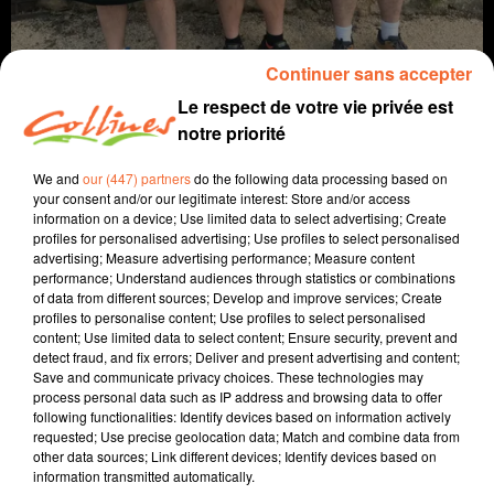
Continuer sans accepter
Le respect de votre vie privée est
notre priorité
We and
our (447) partners
do the following data processing based on
your consent and/or our legitimate interest: Store and/or access
information on a device; Use limited data to select advertising; Create
info
profiles for personalised advertising; Use profiles to select personalised
advertising; Measure advertising performance; Measure content
11 juin 2022 - 10 min 35 sec
performance; Understand audiences through statistics or combinations
of data from different sources; Develop and improve services; Create
JOURNAL DU SAMEDI 11 JUIN
profiles to personalise content; Use profiles to select personalised
content; Use limited data to select content; Ensure security, prevent and
Fabien Gazeau
detect fraud, and fix errors; Deliver and present advertising and content;
Save and communicate privacy choices. These technologies may
L'info près de chez vous
process personal data such as IP address and browsing data to offer
following functionalities: Identify devices based on information actively
Présenté par Fabien Gazeau
requested; Use precise geolocation data; Match and combine data from
other data sources; Link different devices; Identify devices based on
La fin des véhicules thermiques neufs en 2035, le
information transmitted automatically.
début des Highland Games, la finale de la coupe