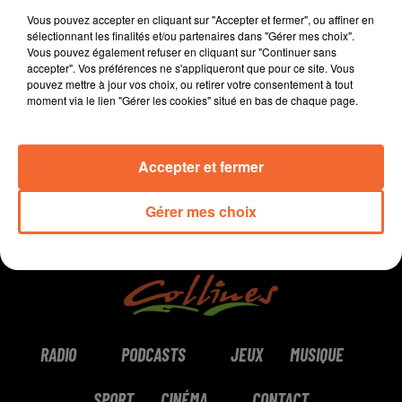
Saboureau très attendue dans le Bocage, les Stentors à
Vous pouvez accepter en cliquant sur "Accepter et fermer", ou affiner en
Bocapôle...
sélectionnant les finalités et/ou partenaires dans "Gérer mes choix".
Vous pouvez également refuser en cliquant sur "Continuer sans
accepter". Vos préférences ne s'appliqueront que pour ce site. Vous
pouvez mettre à jour vos choix, ou retirer votre consentement à tout
0:00
10 min 35 sec
moment via le lien "Gérer les cookies" situé en bas de chaque page.
Accepter et fermer
Gérer mes choix
RADIO
PODCASTS
JEUX
MUSIQUE
SPORT
CINÉMA
CONTACT