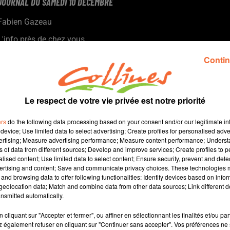
JOURNAL DU SAMEDI 10 DÉCEMBRE
Fabien Gazeau
L'info près de chez vous
Présenté par Fabien Gazeau
Contin
La Présidente de l’Assemblée nationale en Deux-Sèvres ce
vendredi
Les marchés de Noël de Nueil-les-Aubiers (photo) et Thouars ce
Le respect de votre vie privée est notre priorité
WE !
L'actualité sportive avec la Gambardella pour les jeunes
ers
do the following data processing based on your consent and/or our legitimate int
bressuirais...
device; Use limited data to select advertising; Create profiles for personalised adver
vertising; Measure advertising performance; Measure content performance; Unders
ns of data from different sources; Develop and improve services; Create profiles to 
alised content; Use limited data to select content; Ensure security, prevent and detect
ertising and content; Save and communicate privacy choices. These technologies
and browsing data to offer following functionalities: Identify devices based on infor
10 min 21 
eolocation data; Match and combine data from other data sources; Link different de
nsmitted automatically.
cliquant sur "Accepter et fermer", ou affiner en sélectionnant les finalités et/ou pa
 également refuser en cliquant sur "Continuer sans accepter". Vos préférences ne 