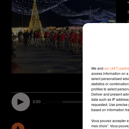
We and
our (447) partn
access information on a 
select personalised ad
statistics or combinatio
profiles to select person
Deliver and present adv
data such as IP address 
0:00
requested; Use precise g
based on information tra
Vous pouvez accepter en 
mes choix". Vous pouvez