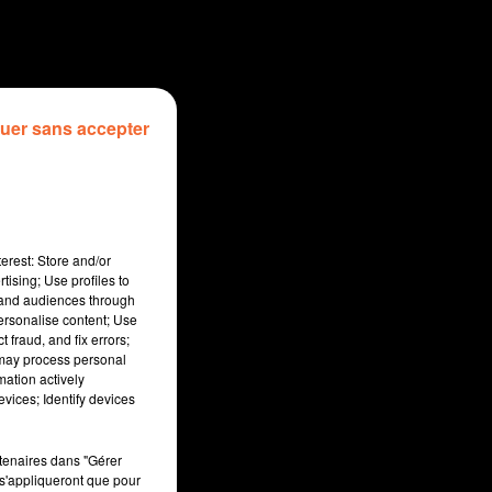
uer sans accepter
erest: Store and/or
tising; Use profiles to
tand audiences through
personalise content; Use
 fraud, and fix errors;
 may process personal
mation actively
sec
vices; Identify devices
rtenaires dans "Gérer
s'appliqueront que pour