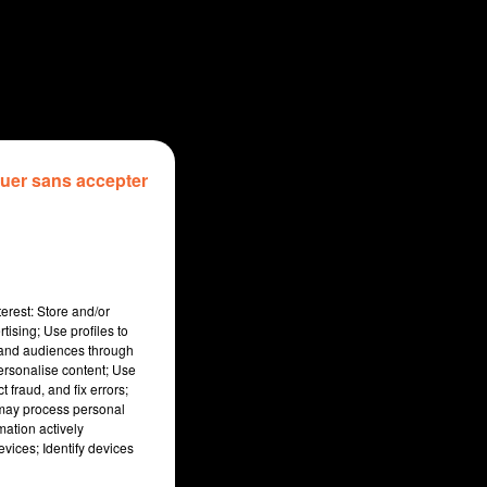
uer sans accepter
erest: Store and/or
tising; Use profiles to
tand audiences through
personalise content; Use
 fraud, and fix errors;
 may process personal
mation actively
vices; Identify devices