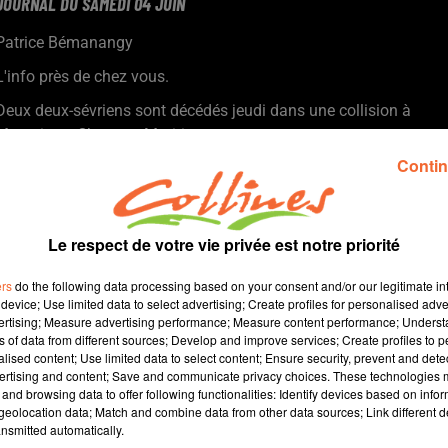
JOURNAL DU SAMEDI 04 JUIN
Patrice Bémanangy
L'info près de chez vous.
Deux deux-sévriens sont décédés jeudi dans une collision à
Marsais en Charente-Maritime.
La ville de Niort utilise l'eau de la patinoire et des piscines après
Contin
vidange pour arroser ses espaces verts.
L'opposant thouarsais Alain Ligné joue la complémentarité
dans le projet de réaménagement des places Lavault-
Le respect de votre vie privée est notre priorité
Dunkerque mais reste vigilant.
Le retour de la Banda Fiesta ce week-end à Nueil-les-Aubiers
ers
do the following data processing based on your consent and/or our legitimate int
organisé par les Couak'on'Joue ( photo ).
device; Use limited data to select advertising; Create profiles for personalised adver
vertising; Measure advertising performance; Measure content performance; Unders
Match de gala cet après-midi sur le terrain de Vrères entre les
ns of data from different sources; Develop and improve services; Create profiles to 
Black-Stars et une sélection thouarsaise.
alised content; Use limited data to select content; Ensure security, prevent and detect
Cholet Basket savouve sa fin de saison et se prépare pour celle
ertising and content; Save and communicate privacy choices. These technologies
and browsing data to offer following functionalities: Identify devices based on infor
à venir.
eolocation data; Match and combine data from other data sources; Link different de
nsmitted automatically.