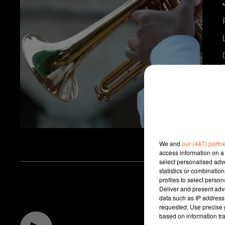
We and
our (447) partn
access information on a 
select personalised ad
statistics or combinatio
profiles to select person
Deliver and present adv
data such as IP address 
requested; Use precise g
based on information tra