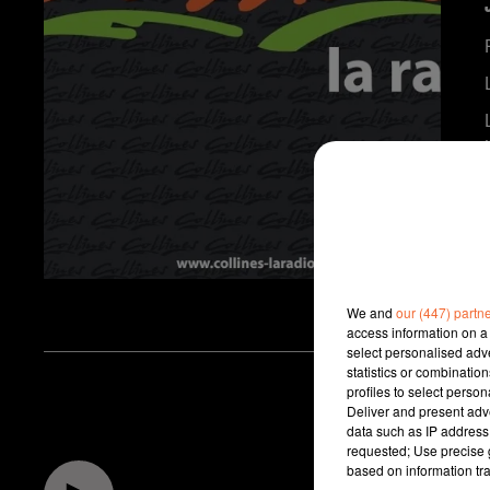
We and
our (447) partn
access information on a 
select personalised ad
statistics or combinatio
profiles to select person
Deliver and present adv
data such as IP address 
requested; Use precise g
based on information tra