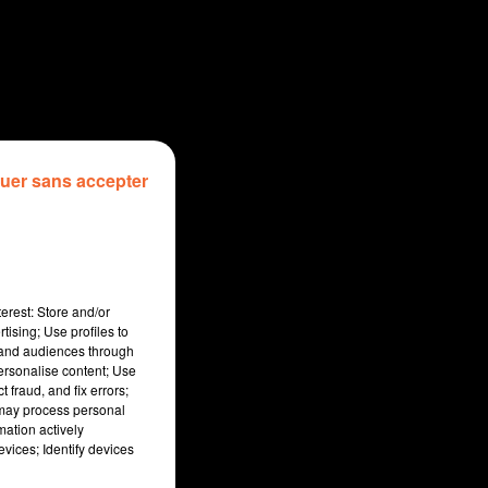
uer sans accepter
erest: Store and/or
tising; Use profiles to
tand audiences through
personalise content; Use
 fraud, and fix errors;
 may process personal
mation actively
vices; Identify devices