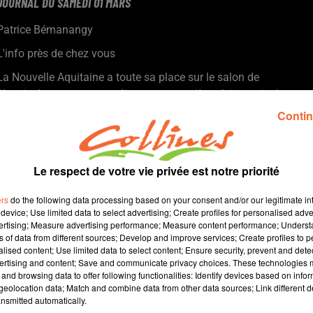
JOURNAL DU SAMEDI 01 MARS
Patrice Bémanangy
L'info près de chez vous
La Nouvelle Aquitaine a toute sa place sur le salon de
l'Agrciculture en se revendicaquant première région agicole
française.
Contin
Vibrez, riez, partagez ! Le 3ème festival de l'humour en val de
scie a lieu le week-end prochain à Nuil-les-Aubiers.
L'association Sleepless Night la ancé hier soir son marathon
Le respect de votre vie privée est notre priorité
caritatif. 50 heures de stream en faveur de l'association Les
Petits Princes.
ers
do the following data processing based on your consent and/or our legitimate int
Le concours de nouvelles de la Shaapt a livré son verdict :
device; Use limited data to select advertising; Create profiles for personalised adver
vertising; Measure advertising performance; Measure content performance; Unders
l'auvergnate Béatrice Louaked inconnue à Thouars est la
ns of data from different sources; Develop and improve services; Create profiles to 
lauréate du concours 2024.
alised content; Use limited data to select content; Ensure security, prevent and detect
Toute l'actualité sportive du week-end pour nos équipes deux-
ertising and content; Save and communicate privacy choices. These technologies
and browsing data to offer following functionalities: Identify devices based on infor
sévrienne est à retrouver sur notre site internet.
eolocation data; Match and combine data from other data sources; Link different de
nsmitted automatically.