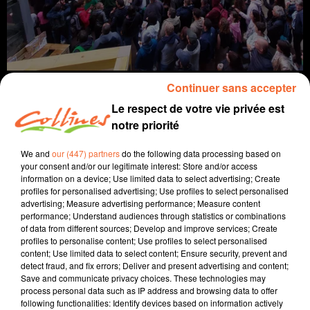
Continuer sans accepter
Le respect de votre vie privée est
notre priorité
Infos
We and
our (447) partners
do the following data processing based on
your consent and/or our legitimate interest: Store and/or access
1er juillet 2023 - 15 min 10 sec
information on a device; Use limited data to select advertising; Create
profiles for personalised advertising; Use profiles to select personalised
JOURNAL DU SAMEDI 01 JUILLET
advertising; Measure advertising performance; Measure content
performance; Understand audiences through statistics or combinations
Patrice Bémanangy
of data from different sources; Develop and improve services; Create
profiles to personalise content; Use profiles to select personalised
L'info près de chez vous.
content; Use limited data to select content; Ensure security, prevent and
detect fraud, and fix errors; Deliver and present advertising and content;
Des violences urbaines la nuit dernière en deux-sèvres.
Save and communicate privacy choices. These technologies may
L'UFC Que Choisir s'alarme des pertes d'eau potable en
process personal data such as IP address and browsing data to offer
following functionalities: Identify devices based on information actively
raison de la vétusté des canalisations.