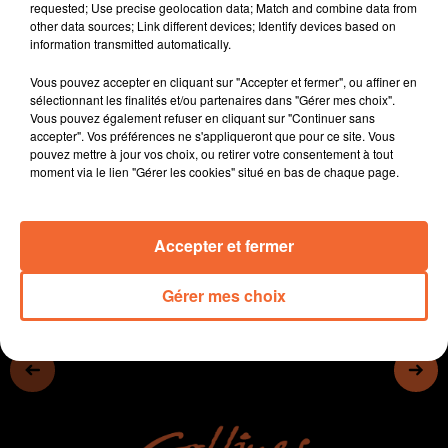
requested; Use precise geolocation data; Match and combine data from
Une exposition au Château de Bressuire retrace les 50
other data sources; Link different devices; Identify devices based on
ans de la fusion association du territoire.
information transmitted automatically.
Coup d'envoi en fanfare hier soir du festival de Poupet
Vous pouvez accepter en cliquant sur "Accepter et fermer", ou affiner en
notamment avec le tribute " God Save The Queen " (
sélectionnant les finalités et/ou partenaires dans "Gérer mes choix".
photo ).
Vous pouvez également refuser en cliquant sur "Continuer sans
Le club de danse " L'Etoile Filante " de Cirières fête ses
accepter". Vos préférences ne s'appliqueront que pour ce site. Vous
pouvez mettre à jour vos choix, ou retirer votre consentement à tout
40 ans ce week-end à Bocapole.
moment via le lien "Gérer les cookies" situé en bas de chaque page.
0:00
15 min 10 sec
Accepter et fermer
Gérer mes choix