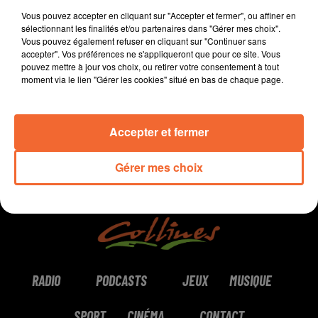
- Rodolphe Challet exclu du PS, après son soutien à la
Vous pouvez accepter en cliquant sur "Accepter et fermer", ou affiner en
liste Baloge à Niort. Il réagit dans ce journal
sélectionnant les finalités et/ou partenaires dans "Gérer mes choix".
Vous pouvez également refuser en cliquant sur "Continuer sans
accepter". Vos préférences ne s'appliqueront que pour ce site. Vous
pouvez mettre à jour vos choix, ou retirer votre consentement à tout
0:00
0:00
moment via le lien "Gérer les cookies" situé en bas de chaque page.
Accepter et fermer
Gérer mes choix
RADIO
PODCASTS
JEUX
MUSIQUE
SPORT
CINÉMA
CONTACT