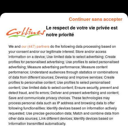
Continuer sans accepter
Le respect de votre vie privée est
notre priorité
We and
our (447) partners
do the following data processing based on
your consent and/or our legitimate interest: Store and/or access
information on a device; Use limited data to select advertising; Create
info niort
profiles for personalised advertising; Use profiles to select personalised
advertising; Measure advertising performance; Measure content
24 février 2020
performance; Understand audiences through statistics or combinations
of data from different sources; Develop and improve services; Create
JOURNAL DU NIORT DU 24 FÉVRIER (SOIR)
profiles to personalise content; Use profiles to select personalised
content; Use limited data to select content; Ensure security, prevent and
Collines la Radio
detect fraud, and fix errors; Deliver and present advertising and content;
Save and communicate privacy choices. These technologies may
Info Niort
process personal data such as IP address and browsing data to offer
following functionalities: Identify devices based on information actively
Présenté par Fabien Gazeau
requested; Use precise geolocation data; Match and combine data from
other data sources; Link different devices; Identify devices based on
- Les avocats maintiennent leur grève contre la réforme
information transmitted automatically.
des retraites.