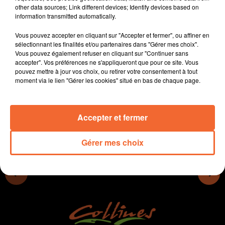
other data sources; Link different devices; Identify devices based on
- La municipalité de St Maixent lance son budget
information transmitted automatically.
participatif
- Pas de salon de l'habitat cette année à Thouars.
Vous pouvez accepter en cliquant sur "Accepter et fermer", ou affiner en
- Le conservatoire de musique du Bocage bressuirais
sélectionnant les finalités et/ou partenaires dans "Gérer mes choix".
Vous pouvez également refuser en cliquant sur "Continuer sans
fait sa rentrée demain, on évoquera aussi la suite du
accepter". Vos préférences ne s'appliqueront que pour ce site. Vous
festival Bouillez samedi...
pouvez mettre à jour vos choix, ou retirer votre consentement à tout
moment via le lien "Gérer les cookies" situé en bas de chaque page.
0:00
14 min 51 sec
Accepter et fermer
Gérer mes choix