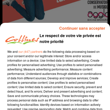
Continuer sans accepter
Le respect de votre vie privée est
notre priorité
info
We and
our (447) partners
do the following data processing based on
your consent and/or our legitimate interest: Store and/or access
information on a device; Use limited data to select advertising; Create
8 septembre 2021 - 14 min 51 sec
profiles for personalised advertising; Use profiles to select personalised
advertising; Measure advertising performance; Measure content
JOURNAL DU MERCREDI 8 SEPTEMBRE (SOIR)
performance; Understand audiences through statistics or combinations
of data from different sources; Develop and improve services; Create
Fabien Gazeau
profiles to personalise content; Use profiles to select personalised
content; Use limited data to select content; Ensure security, prevent and
L'info près de chez vous
detect fraud, and fix errors; Deliver and present advertising and content;
Save and communicate privacy choices. These technologies may
Présenté par Fabien Gazeau
process personal data such as IP address and browsing data to offer
- Une disparition inquiétante à Niort
following functionalities: Identify devices based on information actively
- Les balades paysannes à l'initiative du Civam
requested; Use precise geolocation data; Match and combine data from