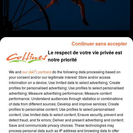
Continuer sans accepter
Le respect de votre vie privée est
notre priorité
infos
We and
our (447) partners
do the following data processing based on
31 mars 2021
your consent and/or our legitimate interest: Store and/or access
information on a device; Use limited data to select advertising; Create
JOURNAL DU MERCREDI 31 MARS (MATIN)
profiles for personalised advertising; Use profiles to select personalised
advertising; Measure advertising performance; Measure content
Fabien Gazeau
performance; Understand audiences through statistics or combinations
of data from different sources; Develop and improve services; Create
L'info près de chez vous
profiles to personalise content; Use profiles to select personalised
content; Use limited data to select content; Ensure security, prevent and
Présenté par Fabien Gazeau
detect fraud, and fix errors; Deliver and present advertising and content;
Save and communicate privacy choices. These technologies may
- Alors que la situation sanitaire se dégrade, chacun est
process personal data such as IP address and browsing data to offer