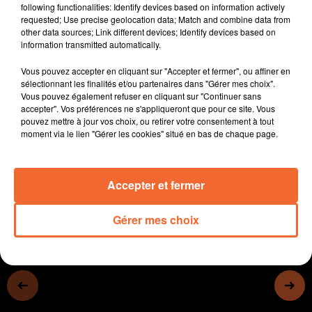
suspendu aux décisions du Chef de l'Etat.
following functionalities: Identify devices based on information actively
requested; Use precise geolocation data; Match and combine data from
- Le déploiement de la fibre optique s'accélère en Deux-
other data sources; Link different devices; Identify devices based on
Sèvres.
information transmitted automatically.
- La mairie de Cerizay veut avancer sur la maison de
Vous pouvez accepter en cliquant sur "Accepter et fermer", ou affiner en
santé, et met la pression sur l'Agglo2B, qui a la
sélectionnant les finalités et/ou partenaires dans "Gérer mes choix".
Vous pouvez également refuser en cliquant sur "Continuer sans
compétence dans ce domaine
accepter". Vos préférences ne s'appliqueront que pour ce site. Vous
pouvez mettre à jour vos choix, ou retirer votre consentement à tout
- Le festival Bouillez se dédouble pour faire face aux
moment via le lien "Gérer les cookies" situé en bas de chaque page.
contraintes sanitaires
0:00
0:00
Accepter et fermer
Gérer mes choix