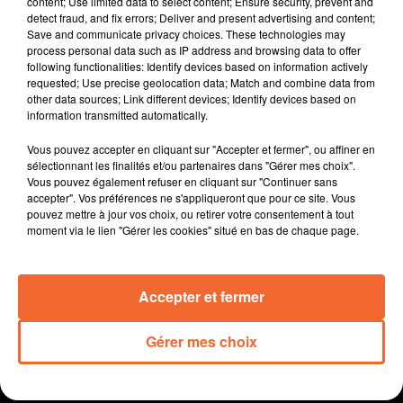
content; Use limited data to select content; Ensure security, prevent and
qui pointe du doigt la gestion par l'état de cette DNC.
detect fraud, and fix errors; Deliver and present advertising and content;
Save and communicate privacy choices. These technologies may
Pour raison de santé, un an et demi après avoir pris la
process personal data such as IP address and browsing data to offer
gérance du muti-services de Menomblet à la frontière
following functionalities: Identify devices based on information actively
deux-sévrienne, le couple est contraint d'abandonner
requested; Use precise geolocation data; Match and combine data from
other data sources; Link different devices; Identify devices based on
l'affaire. La municipalité lance un appel ( photo
information transmitted automatically.
gérante et maire ).
La 11ème édition de L'Etrange Week-End vendredi
Vous pouvez accepter en cliquant sur "Accepter et fermer", ou affiner en
samedi et dimanche. Plus d'une centaine de bénévoles
sélectionnant les finalités et/ou partenaires dans "Gérer mes choix".
Vous pouvez également refuser en cliquant sur "Continuer sans
seront sur le pont pour offrir de belles frayeurs.
accepter". Vos préférences ne s'appliqueront que pour ce site. Vous
Pour le 120e anniversaire de la loi du 9 décembre 1905
pouvez mettre à jour vos choix, ou retirer votre consentement à tout
de séparation des Églises et de l'État, la Ligue de
moment via le lien "Gérer les cookies" situé en bas de chaque page.
l’Enseignement des deux-sèvres avec différentes
organisations a décidé d’aller à la rencontre de la
Accepter et fermer
population et des élus.
Gérer mes choix
0:00
15 min 47 sec