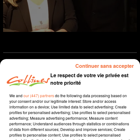
Infos
Continuer sans accepter
Le respect de votre vie privée est
29 octobre 2025 - 15 min 47 sec
notre priorité
JOURNAL DU MERCREDI 29 OCTOBRE ( SOIR )
We and
our (447) partners
do the following data processing based on
Patrice Bémanangy
your consent and/or our legitimate interest: Store and/or access
information on a device; Use limited data to select advertising; Create
L'info près de chez vous
profiles for personalised advertising; Use profiles to select personalised
advertising; Measure advertising performance; Measure content
Dermatose Nodulaire Contagieuse : les Deux-Sèvres
performance; Understand audiences through statistics or combinations
of data from different sources; Develop and improve services; Create
sont pour l’heure indemnes, mais pour combien de
profiles to personalise content; Use profiles to select personalised
temps encore ? s'interroge la Confédération Paysanne