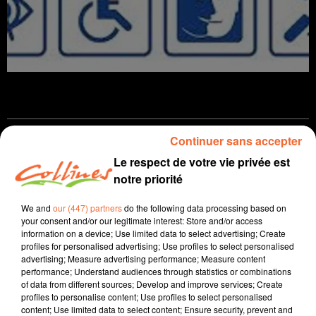
Continuer sans accepter
infos
Le respect de votre vie privée est
notre priorité
28 avril 2021 - 13 min 24 sec
JOURNAL DU MERCREDI 28 AVRIL ( SOIR )
We and
our (447) partners
do the following data processing based on
your consent and/or our legitimate interest: Store and/or access
Patrice Bémanangy
information on a device; Use limited data to select advertising; Create
profiles for personalised advertising; Use profiles to select personalised
L'info près de chez vous
advertising; Measure advertising performance; Measure content
performance; Understand audiences through statistics or combinations
Présenté par Patrice Bémanangy
of data from different sources; Develop and improve services; Create
profiles to personalise content; Use profiles to select personalised
Ce vendredi comme chaque 30 Avril sera la journée
content; Use limited data to select content; Ensure security, prevent and