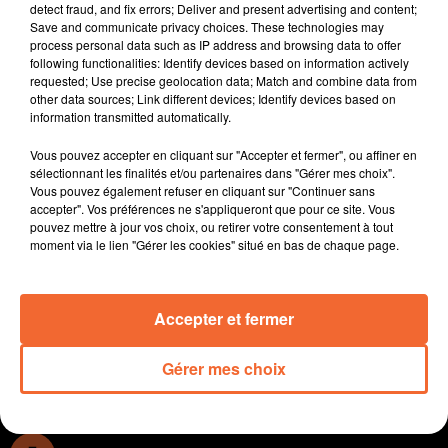
mondiale de la mobilité et de l'accessibilité.
detect fraud, and fix errors; Deliver and present advertising and content;
Save and communicate privacy choices. These technologies may
Une étude de faisabilité va être lancée en vu de la
process personal data such as IP address and browsing data to offer
création d'une passerelle reliant les 2 tronçons de la
following functionalities: Identify devices based on information actively
requested; Use precise geolocation data; Match and combine data from
Voie Verte au dessus de la RN 249.
other data sources; Link different devices; Identify devices based on
information transmitted automatically.
Depuis le début de cette semaine, le CSC du pays
Mauléonais a une nouvelle directrice en la personne de
Vous pouvez accepter en cliquant sur "Accepter et fermer", ou affiner en
Cécile Malfray.
sélectionnant les finalités et/ou partenaires dans "Gérer mes choix".
Vous pouvez également refuser en cliquant sur "Continuer sans
La Ville de NLA propose un salon éco-bio virtuel ce WE
accepter". Vos préférences ne s'appliqueront que pour ce site. Vous
autour du thème de la maison.
pouvez mettre à jour vos choix, ou retirer votre consentement à tout
moment via le lien "Gérer les cookies" situé en bas de chaque page.
Les tensions semblent s'apaiser entre les dirigeants de
Cholet Basket et le PR de l'Agglo du choletais Gilles
Bourdouleix.
Accepter et fermer
0:00
13 min 24 sec
Gérer mes choix