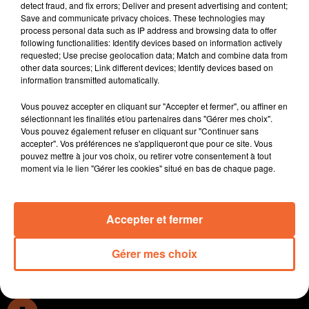
detect fraud, and fix errors; Deliver and present advertising and content;
Politique avec un duel en perspective entre député
Save and communicate privacy choices. These technologies may
sortant de la 1ère circonscription Bastien Marchive et
process personal data such as IP address and browsing data to offer
following functionalities: Identify devices based on information actively
la candidate du PS investi par le Nouveau Front
requested; Use precise geolocation data; Match and combine data from
Populaire Nathalie Lanzi.
other data sources; Link different devices; Identify devices based on
L'appel d'offres est lancé pour l'un des projets majeurs
information transmitted automatically.
de la municipalité bressuiraise ... la ZAC des 4 saisons
Vous pouvez accepter en cliquant sur "Accepter et fermer", ou affiner en
à l'emplacement de l'ancien collège Supervielle.
sélectionnant les finalités et/ou partenaires dans "Gérer mes choix".
Sensibiliser tout un chacun à la cause animale ... c'est
Vous pouvez également refuser en cliquant sur "Continuer sans
l'action que viennnent de mener des élèves du Campus
accepter". Vos préférences ne s'appliqueront que pour ce site. Vous
pouvez mettre à jour vos choix, ou retirer votre consentement à tout
des Sicaudières de Bressuire ( photo ).
moment via le lien "Gérer les cookies" situé en bas de chaque page.
Le deux-sévrien Thomas Gachignard s'est envolé pour
l'Italie. Le cycliste va en effet participer à son premier
Tour de France dont le départ sera donné ce samedi.
Accepter et fermer
0:00
15 min 47 sec
Gérer mes choix