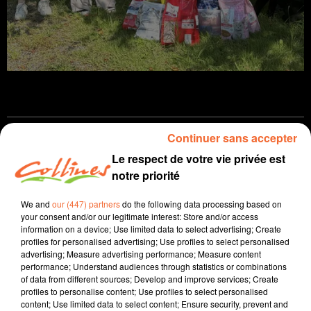
Continuer sans accepter
infos
Le respect de votre vie privée est
notre priorité
26 juin 2024 - 15 min 47 sec
JOURNAL DU MERCREDI 26 JUIN ( SOIR )
We and
our (447) partners
do the following data processing based on
your consent and/or our legitimate interest: Store and/or access
Patrice Bémanangy
information on a device; Use limited data to select advertising; Create
profiles for personalised advertising; Use profiles to select personalised
L'info près de chez vous
advertising; Measure advertising performance; Measure content
performance; Understand audiences through statistics or combinations
Le couperet est tombé. La DNCG a décidé de reléguer
of data from different sources; Develop and improve services; Create
le fleuron du football deux-sévrien en Nat.2. Les
profiles to personalise content; Use profiles to select personalised
content; Use limited data to select content; Ensure security, prevent and
Chamois devraient faire appel.