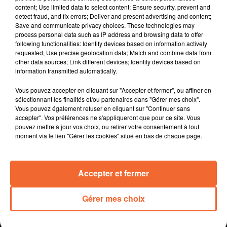
content; Use limited data to select content; Ensure security, prevent and
d'aménagements de sécurité sur les portions les plus
detect fraud, and fix errors; Deliver and present advertising and content;
accidentogènes.
Save and communicate privacy choices. These technologies may
Le nouveau Ministre de l'Intérieur plus dur sur les
process personal data such as IP address and browsing data to offer
following functionalities: Identify devices based on information actively
questions migratoires. Pour l'Ardibb, qui défend et
requested; Use precise geolocation data; Match and combine data from
soutient les immigrés en Bocage bressuirais, ses
other data sources; Link different devices; Identify devices based on
missions vont devenir plus compliquées.
information transmitted automatically.
Comme en deux-sèvres en général, la saison
Vous pouvez accepter en cliquant sur "Accepter et fermer", ou affiner en
touristique en Thoursais n'a pas eu les mêmes
sélectionnant les finalités et/ou partenaires dans "Gérer mes choix".
retombées selon les professionnels du secteur.
Vous pouvez également refuser en cliquant sur "Continuer sans
La journée départementale de la randonnée pédestre a
accepter". Vos préférences ne s'appliqueront que pour ce site. Vous
pouvez mettre à jour vos choix, ou retirer votre consentement à tout
lieu ce dimanche ( photo ). Plusieurs centaines de
moment via le lien "Gérer les cookies" situé en bas de chaque page.
randonneurs sont attendus à Cerizay.
Les Chamois retrouvent enfin la compétion. Ils
disputeront ce soir leur 1er match de coupe de France
Accepter et fermer
avec un déplacement à Naintré.
Gérer mes choix
0:00
16 min 39 sec