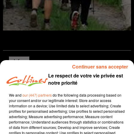
Infos
Continuer sans accepter
Le respect de votre vie privée est
25 septembre 2024 - 16 min 39 sec
notre priorité
JOURNAL DU MERCREDI 25 SEPTEMBRE ( MIDI )
We and
our (447) partners
do the following data processing based on
Patrice Bémanangy
your consent and/or our legitimate interest: Store and/or access
information on a device; Use limited data to select advertising; Create
L'info près de chez vous
profiles for personalised advertising; Use profiles to select personalised
advertising; Measure advertising performance; Measure content
La mise en 2 fois 2 voies de la RN 149 entre Bressuire
performance; Understand audiences through statistics or combinations
et Parthenay abandonnée. Les élus appellent
of data from different sources; Develop and improve services; Create
désormais de leurs voeux la réalisation
profiles to personalise content; Use profiles to select personalised