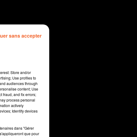
uer sans accepter
erest: Store and/or
tising; Use profiles to
tand audiences through
personalise content; Use
 fraud, and fix errors;
 may process personal
mation actively
sec
vices; Identify devices
rtenaires dans "Gérer
s'appliqueront que pour