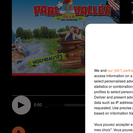
We and
our (447) partn
access information on a 
select personalised ad
statistics or combinatio
profiles to select person
Deliver and present adv
data such as IP address 
0:00
requested; Use precise g
based on information tra
Vous pouvez accepter en 
mes choix". Vous pouvez